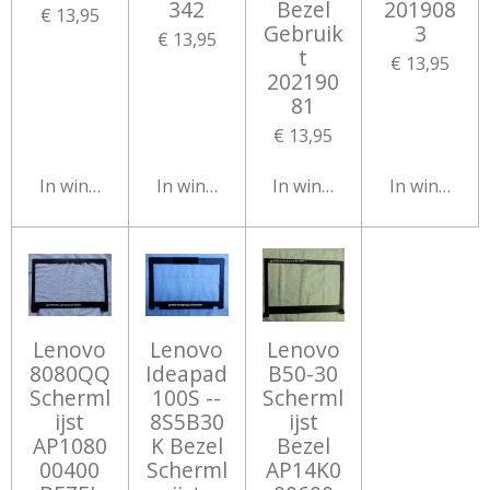
342
Bezel
201908
€ 13,95
Gebruik
3
€ 13,95
t
€ 13,95
202190
81
€ 13,95
In winkelwagen
In winkelwagen
In winkelwagen
In winkelw
Lenovo
Lenovo
Lenovo
8080QQ
Ideapad
B50-30
Scherml
100S --
Scherml
ijst
8S5B30
ijst
AP1080
K Bezel
Bezel
00400
Scherml
AP14K0