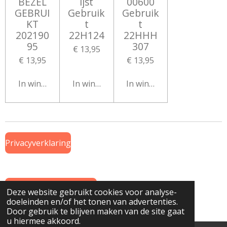
BEZEL
ijst
00600
GEBRUI
Gebruik
Gebruik
KT
t
t
202190
22H124
22HHH
95
307
€ 13,95
€ 13,95
€ 13,95
In winkelwagen
In winkelwagen
In winkelwagen
Privacyverklaring
Algemene Voorwaarden
Deze website gebruikt cookies voor analyse-
doeleinden en/of het tonen van advertenties.
© 2019 Onderdeel van
www.GTWiekens.nl
Door gebruik te blijven maken van de site gaat
u hiermee akkoord.