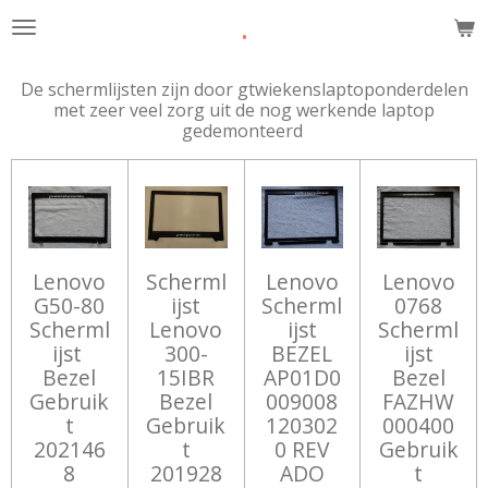
.
Ga
direct
naar
De schermlijsten zijn door gtwiekenslaptoponderdelen
de
met zeer veel zorg uit de nog werkende laptop
hoofdinhoud
gedemonteerd
Lenovo
Scherml
Lenovo
Lenovo
G50-80
ijst
Scherml
0768
Scherml
Lenovo
ijst
Scherml
ijst
300-
BEZEL
ijst
Bezel
15IBR
AP01D0
Bezel
Gebruik
Bezel
009008
FAZHW
t
Gebruik
120302
000400
202146
t
0 REV
Gebruik
8
201928
ADO
t