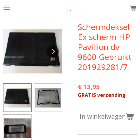
.
Ga
direct
naar
Schermdeksel
de
Ex scherm HP
hoofdinhoud
Pavillion dv
9600 Gebruikt
201929281/7
€ 13,95
GRATIS verzending
In winkelwagen