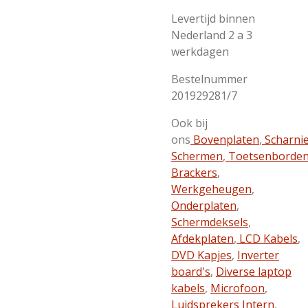
Levertijd binnen
Nederland 2 a 3
werkdagen
Bestelnummer
201929281/7
Ook bij
ons
Bovenplaten
,
Scharni
Schermen
,
Toetsenborde
Brackers
,
Werkgeheugen
,
Onderplaten
,
Schermdeksels
,
Afdekplaten
,
LCD Kabels
,
DVD Kapjes
,
Inverter
board's
,
Diverse laptop
kabels
,
Microfoon
,
Luidsprekers Intern
,