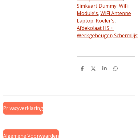
Simkaart Dummy
,
WiFi
Module's
,
WiFi Antenne
Laptop
,
Koeler's
,
Afdekplaat HS +
Werkgeheugen,
Schermlijs
D
D
S
D
e
e
h
e
l
e
a
l
e
l
r
e
n
e
n
Privacyverklaring
Algemene Voorwaarden