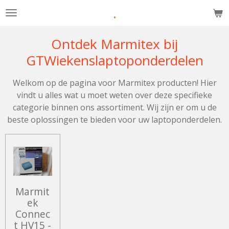
.
Ga
direct
naar
Ontdek Marmitex bij
de
GTWiekenslaptoponderdelen
hoofdinhoud
Welkom op de pagina voor Marmitex producten! Hier
vindt u alles wat u moet weten over deze specifieke
categorie binnen ons assortiment. Wij zijn er om u de
beste oplossingen te bieden voor uw laptoponderdelen.
Marmit
ek
Connec
t HV15 -