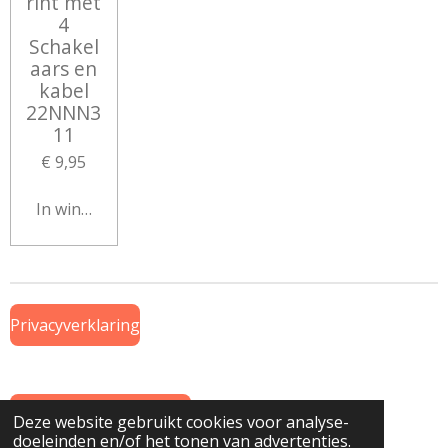
rint met
4
Schakel
aars en
kabel
22NNN3
11
€ 9,95
In winkelwagen
Privacyverklaring
Algemene Voorwaarden
Deze website gebruikt cookies voor analyse-
doeleinden en/of het tonen van advertenties.