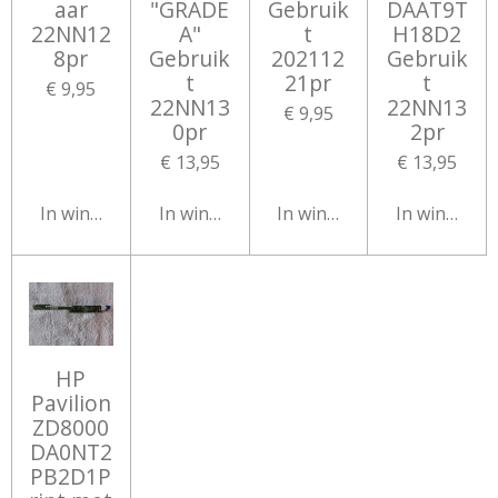
aar
"GRADE
Gebruik
DAAT9T
22NN12
A"
t
H18D2
8pr
Gebruik
202112
Gebruik
t
21pr
t
€ 9,95
22NN13
22NN13
€ 9,95
0pr
2pr
€ 13,95
€ 13,95
In winkelwagen
In winkelwagen
In winkelwagen
In winkelw
HP
Pavilion
ZD8000
DA0NT2
PB2D1P