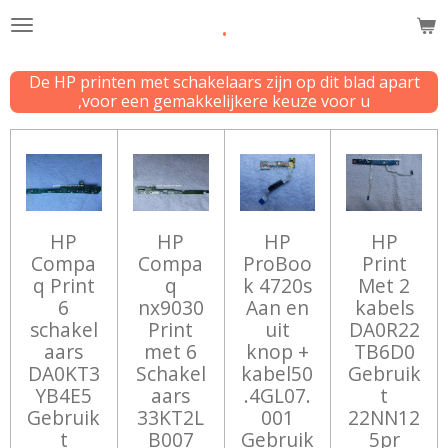
.
Ga
direct
naar
De HP printen met schakelaars zijn op dit blad apart
de
,voor een gemakkelijkere keuze voor u
hoofdinhoud
HP
HP
HP
HP
Compa
Compa
ProBoo
Print
q Print
q
k 4720s
Met 2
6
nx9030
Aan en
kabels
schakel
Print
uit
DA0R22
aars
met 6
knop +
TB6D0
DA0KT3
Schakel
kabel50
Gebruik
YB4E5
aars
.4GL07.
t
Gebruik
33KT2L
001
22NN12
t
B007
Gebruik
5pr