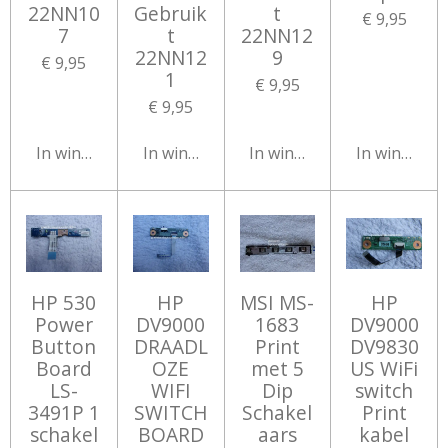
22NN10
Gebruik
t
€ 9,95
7
t
22NN12
22NN12
9
€ 9,95
1
€ 9,95
€ 9,95
In winkelwagen
In winkelwagen
In winkelwagen
In winkelw
HP 530
HP
MSI MS-
HP
Power
DV9000
1683
DV9000
Button
DRAADL
Print
DV9830
Board
OZE
met 5
US WiFi
LS-
WIFI
Dip
switch
3491P 1
SWITCH
Schakel
Print
schakel
BOARD
aars
kabel