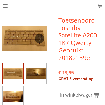
.
Ga
direct
naar
Toetsenbord
de
Toshiba
hoofdinhoud
Satellite A200-
1K7 Qwerty
Gebruikt
20182139e
€ 13,95
GRATIS verzending
In winkelwagen