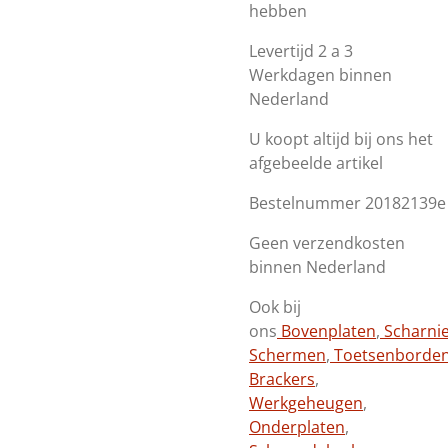
hebben
Levertijd 2 a 3
Werkdagen binnen
Nederland
U koopt altijd bij ons het
afgebeelde artikel
Bestelnummer 20182139e
Geen verzendkosten
binnen Nederland
Ook bij
ons
Bovenplaten
,
Scharni
Schermen
,
Toetsenborde
Brackers
,
Werkgeheugen
,
Onderplaten
,