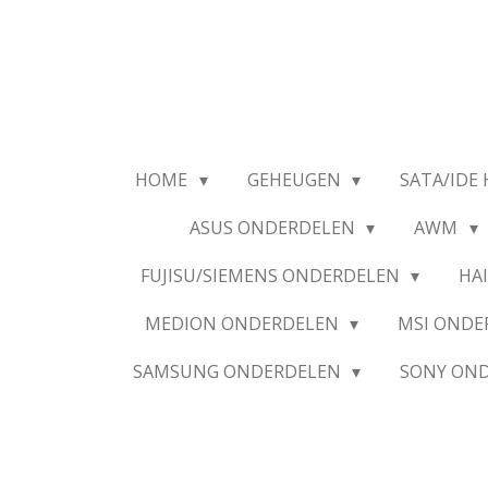
Ga
direct
naar
de
hoofdinhoud
HOME
GEHEUGEN
SATA/IDE 
ASUS ONDERDELEN
AWM
FUJISU/SIEMENS ONDERDELEN
HA
MEDION ONDERDELEN
MSI OND
SAMSUNG ONDERDELEN
SONY ON