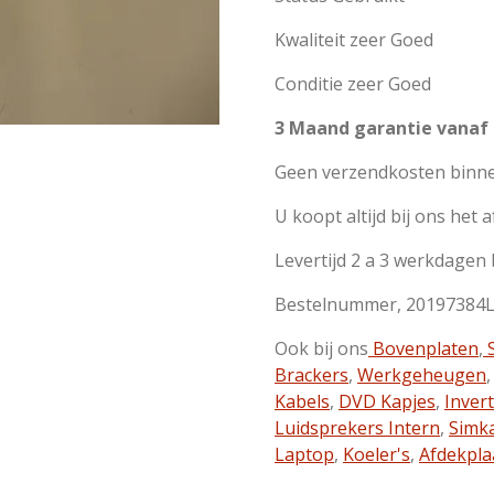
Kwaliteit zeer Goed
Conditie zeer Goed
3 Maand garantie vanaf
Geen verzendkosten binn
U koopt altijd bij ons het 
Levertijd 2 a 3 werkdagen
Bestelnummer, 20197384
Ook bij ons
Bovenplaten
,
S
Brackers
,
Werkgeheugen
Kabels
,
DVD Kapjes
,
Inver
Luidsprekers Intern
,
Simk
Laptop
,
Koeler's
,
Afdekpla