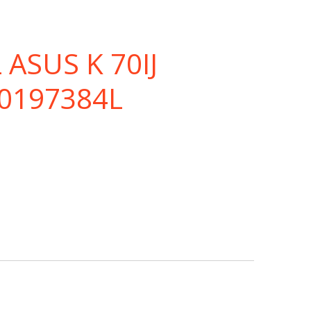
 ASUS K 70IJ
20197384L