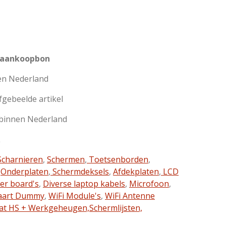
 aankoopbon
en Nederland
afgebeelde artikel
 binnen Nederland
L
charnieren
,
Schermen
,
Toetsenborden
,
,
Onderplaten
,
Schermdeksels
,
Afdekplaten
,
LCD
ter board's
,
Diverse laptop kabels
,
Microfoon
,
aart Dummy
,
WiFi Module's
,
WiFi Antenne
at HS + Werkgeheugen,
Schermlijsten,