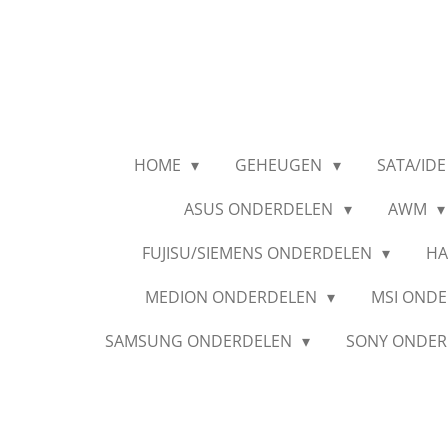
Ga
direct
naar
de
hoofdinhoud
HOME
GEHEUGEN
SATA/IDE
ASUS ONDERDELEN
AWM
FUJISU/SIEMENS ONDERDELEN
HA
MEDION ONDERDELEN
MSI OND
SAMSUNG ONDERDELEN
SONY ONDE