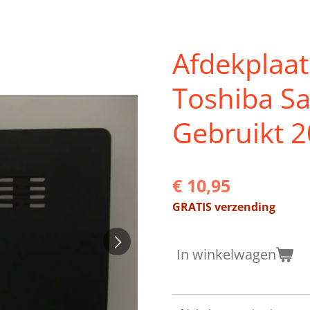
Afdekplaa
Toshiba Sa
Gebruikt 
€ 10,95
GRATIS verzending
In winkelwagen