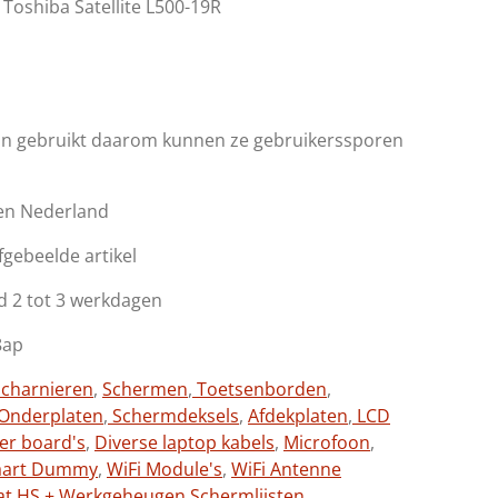
oshiba Satellite L500-19R
jn gebruikt daarom kunnen ze gebruikerssporen
en Nederland
afgebeelde artikel
d 2 tot 3 werkdagen
8ap
charnieren
,
Schermen
,
Toetsenborden
,
Onderplaten
,
Schermdeksels
,
Afdekplaten
,
LCD
ter board's
,
Diverse laptop kabels
,
Microfoon
,
aart Dummy
,
WiFi Module's
,
WiFi Antenne
at HS + Werkgeheugen,
Schermlijsten,