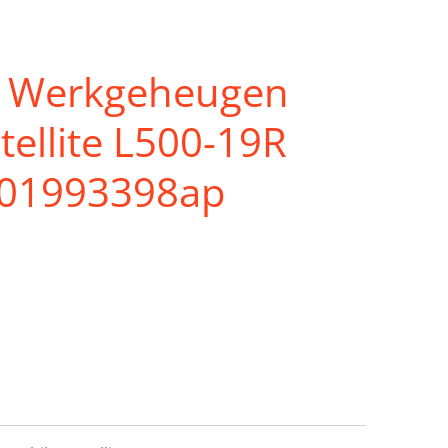
t Werkgeheugen
tellite L500-19R
201993398ap