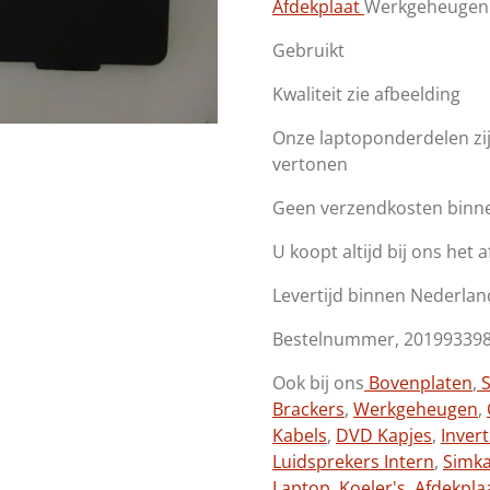
Afdekplaat
Werkgeheugen T
Gebruikt
Kwaliteit zie afbeelding
Onze laptoponderdelen zi
vertonen
Geen verzendkosten binn
U koopt altijd bij ons het 
Levertijd binnen Nederlan
Bestelnummer, 20199339
Ook bij ons
Bovenplaten
,
S
Brackers
,
Werkgeheugen
,
Kabels
,
DVD Kapjes
,
Inver
Luidsprekers Intern
,
Simk
Laptop
,
Koeler's
,
Afdekpla