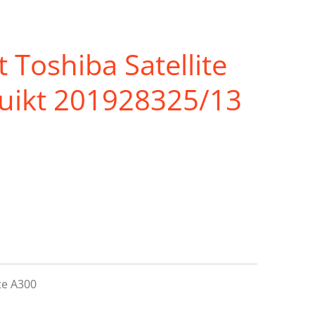
 Toshiba Satellite
uikt 201928325/13
ite A300