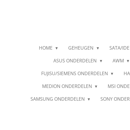
Ga
direct
naar
de
hoofdinhoud
HOME
GEHEUGEN
SATA/IDE
ASUS ONDERDELEN
AWM
FUJISU/SIEMENS ONDERDELEN
HA
MEDION ONDERDELEN
MSI OND
SAMSUNG ONDERDELEN
SONY ONDE