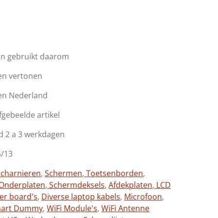
jn gebruikt daarom
en vertonen
en Nederland
afgebeelde artikel
d 2 a 3 werkdagen
5/13
charnieren
,
Schermen
,
Toetsenborden
,
Onderplaten
,
Schermdeksels
,
Afdekplaten
,
LCD
ter board's
,
Diverse laptop kabels
,
Microfoon
,
aart Dummy
,
WiFi Module's
,
WiFi Antenne