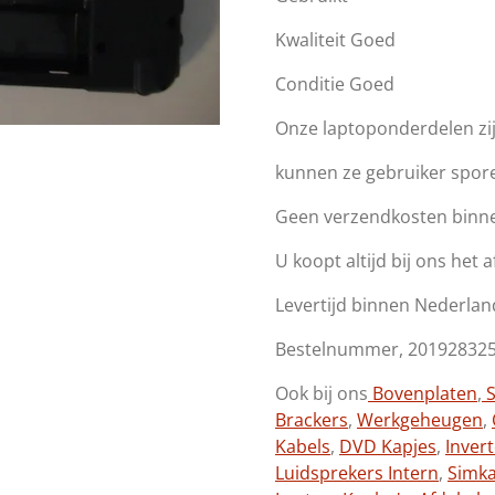
Kwaliteit Goed
Conditie Goed
Onze laptoponderdelen zi
kunnen ze gebruiker spor
Geen verzendkosten binn
U koopt altijd bij ons het 
Levertijd binnen Nederlan
Bestelnummer, 20192832
Ook bij ons
Bovenplaten
,
S
Brackers
,
Werkgeheugen
,
Kabels
,
DVD Kapjes
,
Inver
Luidsprekers Intern
,
Simk