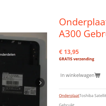
Onderplaat
A300 Gebr
€ 13,95
GRATIS verzending
In winkelwagen
Onderplaat
Toshiba Satell
Gebruikt