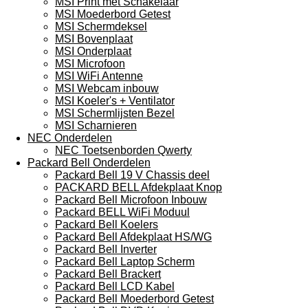
MSI Print met Schakelaar
MSI Moederbord Getest
MSI Schermdeksel
MSI Bovenplaat
MSI Onderplaat
MSI Microfoon
MSI WiFi Antenne
MSI Webcam inbouw
MSI Koeler's + Ventilator
MSI Schermlijsten Bezel
MSI Scharnieren
NEC Onderdelen
NEC Toetsenborden Qwerty
Packard Bell Onderdelen
Packard Bell 19 V Chassis deel
PACKARD BELL Afdekplaat Knop
Packard Bell Microfoon Inbouw
Packard BELL WiFi Moduul
Packard Bell Koelers
Packard Bell Afdekplaat HS/WG
Packard Bell Inverter
Packard Bell Laptop Scherm
Packard Bell Brackert
Packard Bell LCD Kabel
Packard Bell Moederbord Getest