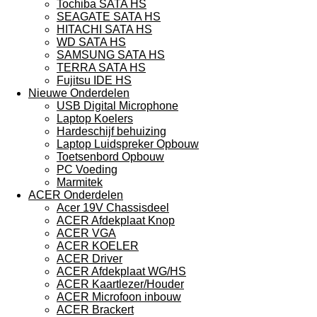
Tochiba SATA HS
SEAGATE SATA HS
HITACHI SATA HS
WD SATA HS
SAMSUNG SATA HS
TERRA SATA HS
Fujitsu IDE HS
Nieuwe Onderdelen
USB Digital Microphone
Laptop Koelers
Hardeschijf behuizing
Laptop Luidspreker Opbouw
Toetsenbord Opbouw
PC Voeding
Marmitek
ACER Onderdelen
Acer 19V Chassisdeel
ACER Afdekplaat Knop
ACER VGA
ACER KOELER
ACER Driver
ACER Afdekplaat WG/HS
ACER Kaartlezer/Houder
ACER Microfoon inbouw
ACER Brackert