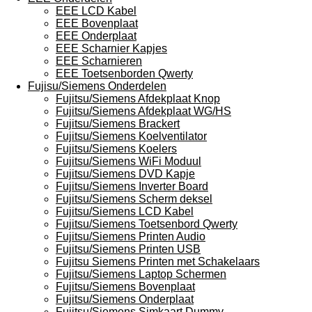
EEE LCD Kabel
EEE Bovenplaat
EEE Onderplaat
EEE Scharnier Kapjes
EEE Scharnieren
EEE Toetsenborden Qwerty
Fujisu/Siemens Onderdelen
Fujitsu/Siemens Afdekplaat Knop
Fujitsu/Siemens Afdekplaat WG/HS
Fujitsu/Siemens Brackert
Fujitsu/Siemens Koelventilator
Fujitsu/Siemens Koelers
Fujitsu/Siemens WiFi Moduul
Fujitsu/Siemens DVD Kapje
Fujitsu/Siemens Inverter Board
Fujitsu/Siemens Scherm deksel
Fujitsu/Siemens LCD Kabel
Fujitsu/Siemens Toetsenbord Qwerty
Fujitsu/Siemens Printen Audio
Fujitsu/Siemens Printen USB
Fujitsu Siemens Printen met Schakelaars
Fujitsu/Siemens Laptop Schermen
Fujitsu/Siemens Bovenplaat
Fujitsu/Siemens Onderplaat
Fujitsu/Siemens Simkaart Dummy