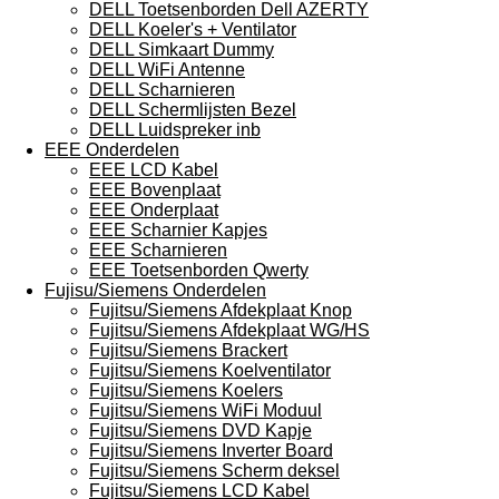
DELL Toetsenborden Dell AZERTY
DELL Koeler's + Ventilator
DELL Simkaart Dummy
DELL WiFi Antenne
DELL Scharnieren
DELL Schermlijsten Bezel
DELL Luidspreker inb
EEE Onderdelen
EEE LCD Kabel
EEE Bovenplaat
EEE Onderplaat
EEE Scharnier Kapjes
EEE Scharnieren
EEE Toetsenborden Qwerty
Fujisu/Siemens Onderdelen
Fujitsu/Siemens Afdekplaat Knop
Fujitsu/Siemens Afdekplaat WG/HS
Fujitsu/Siemens Brackert
Fujitsu/Siemens Koelventilator
Fujitsu/Siemens Koelers
Fujitsu/Siemens WiFi Moduul
Fujitsu/Siemens DVD Kapje
Fujitsu/Siemens Inverter Board
Fujitsu/Siemens Scherm deksel
Fujitsu/Siemens LCD Kabel