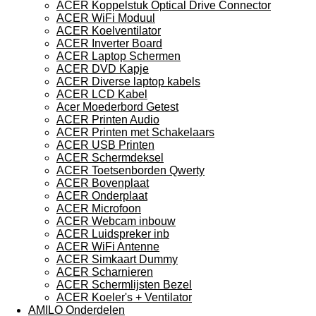
ACER Koppelstuk Optical Drive Connector
ACER WiFi Moduul
ACER Koelventilator
ACER Inverter Board
ACER Laptop Schermen
ACER DVD Kapje
ACER Diverse laptop kabels
ACER LCD Kabel
Acer Moederbord Getest
ACER Printen Audio
ACER Printen met Schakelaars
ACER USB Printen
ACER Schermdeksel
ACER Toetsenborden Qwerty
ACER Bovenplaat
ACER Onderplaat
ACER Microfoon
ACER Webcam inbouw
ACER Luidspreker inb
ACER WiFi Antenne
ACER Simkaart Dummy
ACER Scharnieren
ACER Schermlijsten Bezel
ACER Koeler's + Ventilator
AMILO Onderdelen