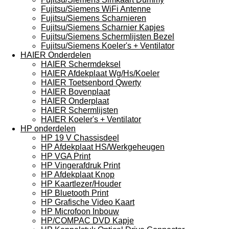
Fujitsu/Siemens WiFi Antenne
Fujitsu/Siemens Scharnieren
Fujitsu/Siemens Scharnier Kapjes
Fujitsu/Siemens Schermlijsten Bezel
Fujitsu/Siemens Koeler's + Ventilator
HAIER Onderdelen
HAIER Schermdeksel
HAIER Afdekplaat Wg/Hs/Koeler
HAIER Toetsenbord Qwerty
HAIER Bovenplaat
HAIER Onderplaat
HAIER Schermlijsten
HAIER Koeler's + Ventilator
HP onderdelen
HP 19 V Chassisdeel
HP Afdekplaat HS/Werkgeheugen
HP VGA Print
HP Vingerafdruk Print
HP Afdekplaat Knop
HP Kaartlezer/Houder
HP Bluetooth Print
HP Grafische Video Kaart
HP Microfoon Inbouw
HP/COMPAC DVD Kapje