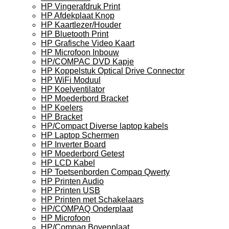
HP Vingerafdruk Print
HP Afdekplaat Knop
HP Kaartlezer/Houder
HP Bluetooth Print
HP Grafische Video Kaart
HP Microfoon Inbouw
HP/COMPAC DVD Kapje
HP Koppelstuk Optical Drive Connector
HP WiFi Moduul
HP Koelventilator
HP Moederbord Bracket
HP Koelers
HP Bracket
HP/Compact Diverse laptop kabels
HP Laptop Schermen
HP Inverter Board
HP Moederbord Getest
HP LCD Kabel
HP Toetsenborden Compaq Qwerty
HP Printen Audio
HP Printen USB
HP Printen met Schakelaars
HP/COMPAQ Onderplaat
HP Microfoon
HP/Compaq Bovenplaat