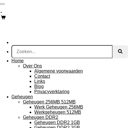
Ga
.
direct
naar
de
hoofdinhoud
Home
Over Ons
Algemene voorwaarden
Contact
Links
Blog
Privacyverklaring
Geheugen
Geheugen 256MB 512MB
Werk Geheugen 256MB
Werkgeheugen 512MB
Geheugen DDR2
Geheugen DDR2 1GB
Geheugen DDR2 2GB