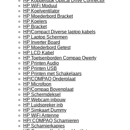
HP Koppelstuk Optical Drive Connector
HP WiFi Moduul
HP Koelventilator
HP Moederbord Bracket
HP Koelers
HP Bracket
HP/Compact Diverse laptop kabels
HP Laptop Schermen
HP Inverter Board
HP Moederbord Getest
HP LCD Kabel
HP Toetsenborden Compaq Qwerty
HP Printen Audio
HP Printen USB
HP Printen met Schakelaars
HP/COMPAQ Onderplaat
HP Microfoon
HP/Compaq Bovenplaat
HP Schermdeksel
HP Webcam inbouw
HP Luidspreker inb
HP Simkaart Dummy
HP WiFi Antenne
HP/ COMPAQ Scharnieren
HP Scharnierkapjes