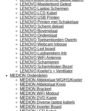
LENOVO Moederbord Getest
LENOVO Laptop Schermen
LENOVO LCD Kabel
LENOVO USB Printen
LENOVO Printen met Schakelaar
LENOVO Scherm deksel
LENOVO Bovenplaat
LENOVO Onderplaat
LENOVO Toetsenborden Qwerty
LENOVO Webcam inbouw
LENOVO Led board
LENOVO Luidsprekers Inb
LENOVO WiFi Antenne
LENOVO Scharnieren
LENOVO Schermlijsten Bezel
LENOVO Koeler's + Ventilator
MEDION Onderdelen
MEDION Afdekplaat WG/HS/Koeler
MEDION Afdekplaat Knop
MEDION Brackert
MEDION WiFi Moduul
MEDION DVD Kapje
MEDION Diverse laptop kabels
MEDION Inverter Board