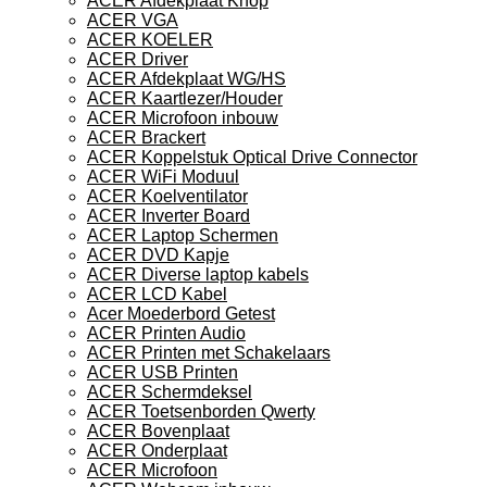
ACER Afdekplaat Knop
ACER VGA
ACER KOELER
ACER Driver
ACER Afdekplaat WG/HS
ACER Kaartlezer/Houder
ACER Microfoon inbouw
ACER Brackert
ACER Koppelstuk Optical Drive Connector
ACER WiFi Moduul
ACER Koelventilator
ACER Inverter Board
ACER Laptop Schermen
ACER DVD Kapje
ACER Diverse laptop kabels
ACER LCD Kabel
Acer Moederbord Getest
ACER Printen Audio
ACER Printen met Schakelaars
ACER USB Printen
ACER Schermdeksel
ACER Toetsenborden Qwerty
ACER Bovenplaat
ACER Onderplaat
ACER Microfoon