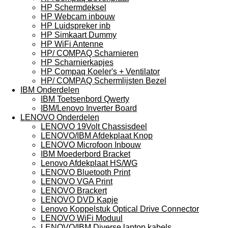
HP Schermdeksel
HP Webcam inbouw
HP Luidspreker inb
HP Simkaart Dummy
HP WiFi Antenne
HP/ COMPAQ Scharnieren
HP Scharnierkapjes
HP Compaq Koeler's + Ventilator
HP/ COMPAQ Schermlijsten Bezel
IBM Onderdelen
IBM Toetsenbord Qwerty
IBM/Lenovo Inverter Board
LENOVO Onderdelen
LENOVO 19Volt Chassisdeel
LENOVO/IBM Afdekplaat Knop
LENOVO Microfoon Inbouw
IBM Moederbord Bracket
Lenovo Afdekplaat HS/WG
LENOVO Bluetooth Print
LENOVO VGA Print
LENOVO Brackert
LENOVO DVD Kapje
Lenovo Koppelstuk Optical Drive Connector
LENOVO WiFi Moduul
LENOVO/IBM Diverse laptop kabels