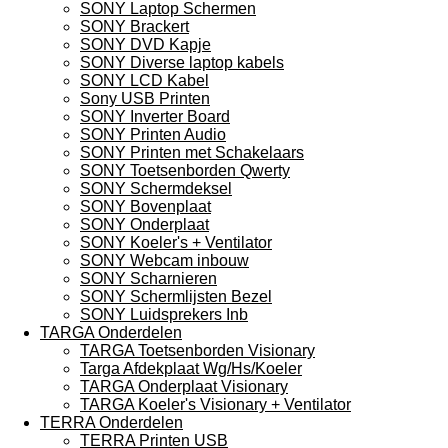
SONY Laptop Schermen
SONY Brackert
SONY DVD Kapje
SONY Diverse laptop kabels
SONY LCD Kabel
Sony USB Printen
SONY Inverter Board
SONY Printen Audio
SONY Printen met Schakelaars
SONY Toetsenborden Qwerty
SONY Schermdeksel
SONY Bovenplaat
SONY Onderplaat
SONY Koeler's + Ventilator
SONY Webcam inbouw
SONY Scharnieren
SONY Schermlijsten Bezel
SONY Luidsprekers Inb
TARGA Onderdelen
TARGA Toetsenborden Visionary
Targa Afdekplaat Wg/Hs/Koeler
TARGA Onderplaat Visionary
TARGA Koeler's Visionary + Ventilator
TERRA Onderdelen
TERRA Printen USB