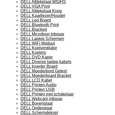
DELL Afdekplaat WG/HS
DELL VGA Print
DELL Afdekplaat Knop
DELL Kaartlezer/Houder
DELL Led Board
DELL Bluetooth Print
DELL Brackert
DELL Microfoon Inbouw
DELL Laptop Schermen
DELL WiFi Moduul
DELL Koelventilator
DELL Koelers
DELL DVD Kapje
DELL Diverse laptop kabels
DELL Inverter Board
DELL Moederbord Getest
DELL Moederboard Bracket
DELL LCD Kabel
DELL Printen Audio
DELL Printen USB
DELL Printen met schakelaar
DELL Webcam inbouw
DELL Bovenplaat
DELL Onderplaat
DELL Schermdeksel