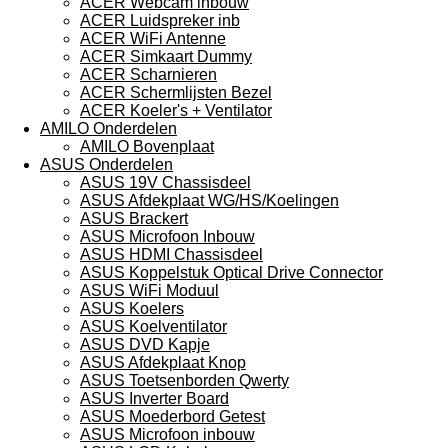
ACER Webcam inbouw
ACER Luidspreker inb
ACER WiFi Antenne
ACER Simkaart Dummy
ACER Scharnieren
ACER Schermlijsten Bezel
ACER Koeler's + Ventilator
AMILO Onderdelen
AMILO Bovenplaat
ASUS Onderdelen
ASUS 19V Chassisdeel
ASUS Afdekplaat WG/HS/Koelingen
ASUS Brackert
ASUS Microfoon Inbouw
ASUS HDMI Chassisdeel
ASUS Koppelstuk Optical Drive Connector
ASUS WiFi Moduul
ASUS Koelers
ASUS Koelventilator
ASUS DVD Kapje
ASUS Afdekplaat Knop
ASUS Toetsenborden Qwerty
ASUS Inverter Board
ASUS Moederbord Getest
ASUS Microfoon inbouw