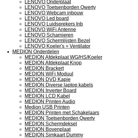
LENOVO Onderplaat
LENOVO Toetsenborden Qwerty
LENOVO Webcam inbouw
LENOVO Led board
LENOVO Luidsprekers Inb
LENOVO WiFi Antenne
LENOVO Scharnieren
LENOVO Schermlijsten Bezel
LENOVO Koeler's + Ventilator
MEDION Onderdelen
MEDION Afdekplaat WG/HS/Koeler
MEDION Afdekplaat Knop
MEDION Brackert
MEDION WiFi Moduul
MEDION DVD Kapje
MEDION Diverse laptop kabels
MEDION Inverter Board
MEDION LCD Kabel
MEDION Printen Audio
Medion USB Printen
MEDION Printen met Schakelaars
MEDION Toetsenborden Qwerty
MEDION Schermdeksel
MEDION Bovenplaat
MEDION Simkaart Dummy