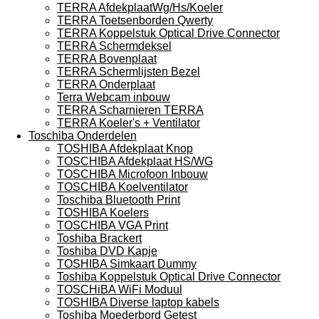
TERRA AfdekplaatWg/Hs/Koeler
TERRA Toetsenborden Qwerty
TERRA Koppelstuk Optical Drive Connector
TERRA Schermdeksel
TERRA Bovenplaat
TERRA Schermlijsten Bezel
TERRA Onderplaat
Terra Webcam inbouw
TERRA Scharnieren TERRA
TERRA Koeler's + Ventilator
Toschiba Onderdelen
TOSHIBA Afdekplaat Knop
TOSCHIBA Afdekplaat HS/WG
TOSCHIBA Microfoon Inbouw
TOSCHIBA Koelventilator
Toschiba Bluetooth Print
TOSHIBA Koelers
TOSCHIBA VGA Print
Toshiba Brackert
Toshiba DVD Kapje
TOSHIBA Simkaart Dummy
Toshiba Koppelstuk Optical Drive Connector
TOSCHiBA WiFi Moduul
TOSHIBA Diverse laptop kabels
Toshiba Moederbord Getest