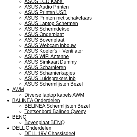
ASUS LCD Kabel
ASUS Audio Printen
ASUS Printen USB
ASUS Printen met schakelaars
ASUS Laptop Schermen
ASUS Schermdeksel
ASUS Onderplaat
ASUS Bovenplaat
ASUS Webcam inbouw
ASUS Koeler's + Ventilator
ASUS WiFi Antenne
ASUS Simkaart Dummy
ASUS Scharnieren
ASUS Scharnierkapjes
ASUS Luidsprekers Inb
ASUS Schermlijsten Bezel
AWM
Diverse laptop kabels AWM
BALINEA Onderdelen
BELINEA Schermlijsten Bezel
Toetsenbord Balinea Qwerty
BENQ
Bovenplaat BENQ
DELL Onderdelen
DELL 19V Chassisdeel