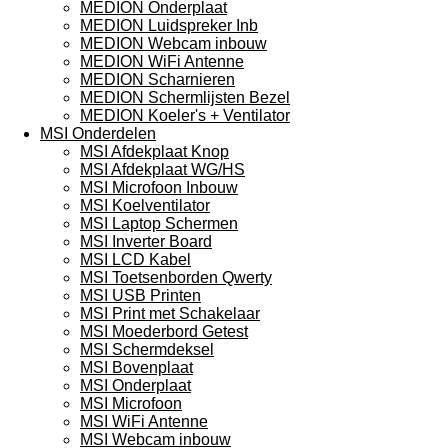
MEDION Onderplaat
MEDION Luidspreker Inb
MEDION Webcam inbouw
MEDION WiFi Antenne
MEDION Scharnieren
MEDION Schermlijsten Bezel
MEDION Koeler's + Ventilator
MSI Onderdelen
MSI Afdekplaat Knop
MSI Afdekplaat WG/HS
MSI Microfoon Inbouw
MSI Koelventilator
MSI Laptop Schermen
MSI Inverter Board
MSI LCD Kabel
MSI Toetsenborden Qwerty
MSI USB Printen
MSI Print met Schakelaar
MSI Moederbord Getest
MSI Schermdeksel
MSI Bovenplaat
MSI Onderplaat
MSI Microfoon
MSI WiFi Antenne
MSI Webcam inbouw