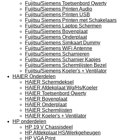
Fujitsu/Siemens Toetsenbord Qwerty
Fujitsu/Siemens Printen Audio
Fujitsu/Siemens Printen USB
Fujitsu Siemens Printen met Schakelaars
Fujitsu/Siemens Laptop Schermen
Fujitsu/Siemens Bovenplaat
Fujitsu/Siemens Onderplaat
Fujitsu/Siemens Simkaart Dummy
Fujitsu/Siemens WiFi Antenne
Fujitsu/Siemens Scharnieren
Fujitsu/Siemens Scharnier Kapjes
Fujitsu/Siemens Schermlijsten Bezel
Fujitsu/Siemens Koeler's + Ventilator
HAIER Onderdelen
HAIER Schermdeksel
HAIER Afdekplaat Wg/Hs/Koeler
HAIER Toetsenbord Qwerty
HAIER Bovenplaat
HAIER Onderplaat
HAIER Schermlijsten
HAIER Koeler's + Ventilator
HP onderdelen
HP 19 V Chassisdeel
HP Afdekplaat HS/Werkgeheugen
HP VGA Print