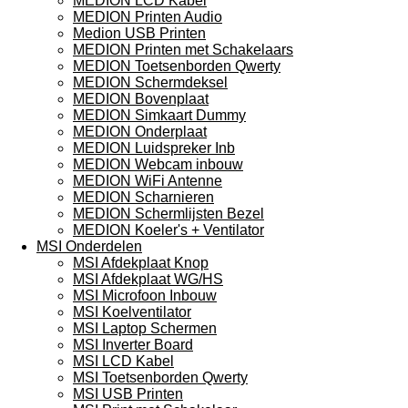
MEDION LCD Kabel
MEDION Printen Audio
Medion USB Printen
MEDION Printen met Schakelaars
MEDION Toetsenborden Qwerty
MEDION Schermdeksel
MEDION Bovenplaat
MEDION Simkaart Dummy
MEDION Onderplaat
MEDION Luidspreker Inb
MEDION Webcam inbouw
MEDION WiFi Antenne
MEDION Scharnieren
MEDION Schermlijsten Bezel
MEDION Koeler's + Ventilator
MSI Onderdelen
MSI Afdekplaat Knop
MSI Afdekplaat WG/HS
MSI Microfoon Inbouw
MSI Koelventilator
MSI Laptop Schermen
MSI Inverter Board
MSI LCD Kabel
MSI Toetsenborden Qwerty
MSI USB Printen