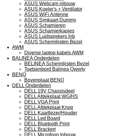
ASUS Webcam inbouw
ASUS Koeler's + Ventilator
ASUS WiFi Antenne
ASUS Simkaart Dummy
ASUS Scharnieren
ASUS Scharnierkapjes
ASUS Luidsprekers Inb
ASUS Schermlijsten Bezel
AWM
Diverse laptop kabels AWM
BALINEA Onderdelen
BELINEA Schermlijsten Bezel
Toetsenbord Balinea Qwerty
BENQ
Bovenplaat BENQ
DELL Onderdelen
DELL 19V Chassisdeel
DELL Afdekplaat WG/HS
DELL VGA Print
DELL Afdekplaat Knop
DELL Kaartlezer/Houder
DELL Led Board
DELL Bluetooth Print
DELL Brackert
DELL Microfoon Inbouw