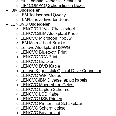
HP Compaq Koeler's + Ventilator
HP/ COMPAQ Schermlijsten Bezel
IBM Onderdelen
IBM Toetsenbord Qwerty
IBM/Lenovo Inverter Board
LENOVO Onderdelen
LENOVO 19Volt Chassisdeel
LENOVO/IBM Afdekplaat Knop
LENOVO Microfoon Inbouw
IBM Moederbord Bracket
Lenovo Afdekplaat HS/WG
LENOVO Bluetooth Print
LENOVO VGA Print
LENOVO Brackert
LENOVO DVD Kapje
Lenovo Koppelstuk Optical Drive Connector
LENOVO WiFi Moduul
LENOVO/IBM Diverse laptop kabels
LENOVO Moederbord Getest
LENOVO Laptop Schermen
LENOVO LCD Kabel
LENOVO USB Printen
LENOVO Printen met Schakelaar
LENOVO Scherm deksel
LENOVO Bovenplaat