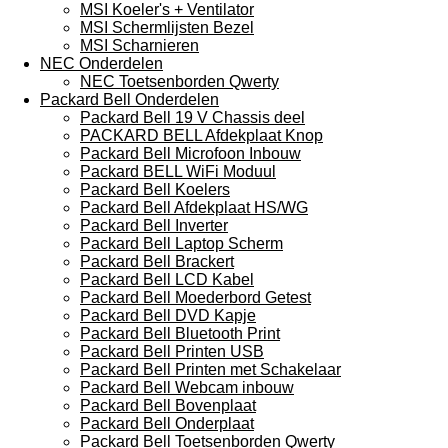
MSI Koeler's + Ventilator
MSI Schermlijsten Bezel
MSI Scharnieren
NEC Onderdelen
NEC Toetsenborden Qwerty
Packard Bell Onderdelen
Packard Bell 19 V Chassis deel
PACKARD BELL Afdekplaat Knop
Packard Bell Microfoon Inbouw
Packard BELL WiFi Moduul
Packard Bell Koelers
Packard Bell Afdekplaat HS/WG
Packard Bell Inverter
Packard Bell Laptop Scherm
Packard Bell Brackert
Packard Bell LCD Kabel
Packard Bell Moederbord Getest
Packard Bell DVD Kapje
Packard Bell Bluetooth Print
Packard Bell Printen USB
Packard Bell Printen met Schakelaar
Packard Bell Webcam inbouw
Packard Bell Bovenplaat
Packard Bell Onderplaat
Packard Bell Toetsenborden Qwerty