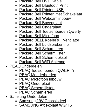
Packard Bell DVD Kapje
Packard Bell Bluetooth Print
Packard Bell Printen USB
Packard Bell Printen met Schakelaar
Packard Bell Webcam inbouw
Packard Bell Bovenplaat
Packard Bell Onderplaat
Packard Bell Toetsenborden Qwerty
Packard Bell Microfoon
Packard BELL Koeler's + Ventilator
Packard Bell Luidspreker Inb
Packard Bell Scharnieren
Packard Bell Schermlijsten
Packard Bell Schermdeksel
Packard Bell WiFi Antenne
PEAQ Onderdelen
PEAQ Toetsenborden QWERTY
PEAQ Moederborden
PEAQ Microfoon Inbouw
PEAQ Onderplaat
PEAQ Schermlijsten
PEAQ Scharnieren
Samsung Onderdelen
Samsung 19V Chassisdeel
SAMSUNG Afdekplaat WG/HS