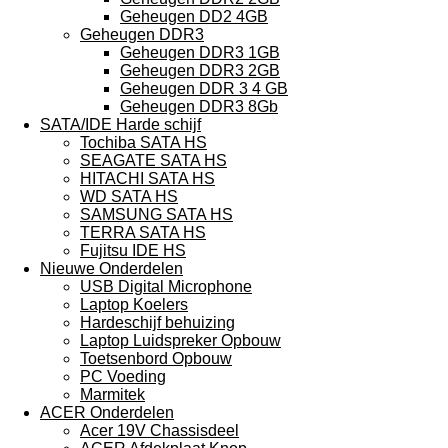
Geheugen DD2 4GB
Geheugen DDR3
Geheugen DDR3 1GB
Geheugen DDR3 2GB
Geheugen DDR 3 4 GB
Geheugen DDR3 8Gb
SATA/IDE Harde schijf
Tochiba SATA HS
SEAGATE SATA HS
HITACHI SATA HS
WD SATA HS
SAMSUNG SATA HS
TERRA SATA HS
Fujitsu IDE HS
Nieuwe Onderdelen
USB Digital Microphone
Laptop Koelers
Hardeschijf behuizing
Laptop Luidspreker Opbouw
Toetsenbord Opbouw
PC Voeding
Marmitek
ACER Onderdelen
Acer 19V Chassisdeel