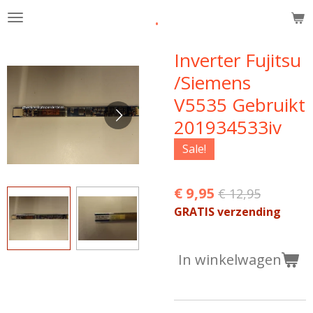
.
Ga
direct
naar
Inverter Fujitsu
de
/Siemens
hoofdinhoud
V5535 Gebruikt
201934533iv
Sale!
€ 9,95
€ 12,95
GRATIS verzending
In winkelwagen