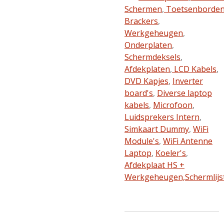
Schermen
,
Toetsenborde
Brackers
,
Werkgeheugen
,
Onderplaten
,
Schermdeksels
,
Afdekplaten
,
LCD Kabels
,
DVD Kapjes
,
Inverter
board's
,
Diverse laptop
kabels
,
Microfoon
,
Luidsprekers Intern
,
Simkaart Dummy
,
WiFi
Module's
,
WiFi Antenne
Laptop
,
Koeler's
,
Afdekplaat HS +
Werkgeheugen,
Schermlijs