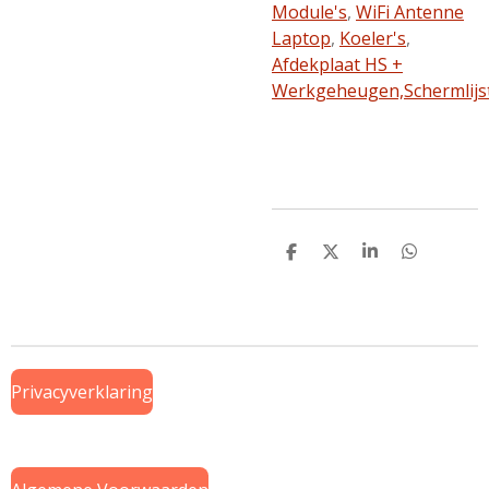
Module's
,
WiFi Antenne
Laptop
,
Koeler's
,
Afdekplaat HS +
Werkgeheugen,
Schermlijs
D
D
S
D
e
e
h
e
l
e
a
l
e
l
r
e
n
e
n
Privacyverklaring