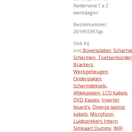
Nederland 1 a 2
werkdagen
Bestelnummer,
201993397ap
Ook bij
ons
Bovenplaten
,
Scharni
Schermen
,
Toetsenborde
Brackers
,
Werkgeheugen
,
Onderplaten
,
Schermdeksels
,
Afdekplaten
,
LCD Kabels
,
DVD Kapjes
,
Inverter
board's
,
Diverse laptop
kabels
,
Microfoon
,
Luidsprekers Intern
,
Simkaart Dummy
,
WiFi