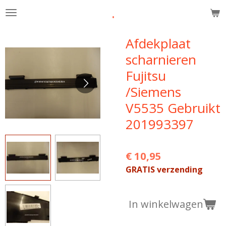
.
Ga
direct
naar
Afdekplaat
de
scharnieren
hoofdinhoud
Fujitsu
/Siemens
V5535 Gebruikt
201993397
€ 10,95
GRATIS verzending
In winkelwagen