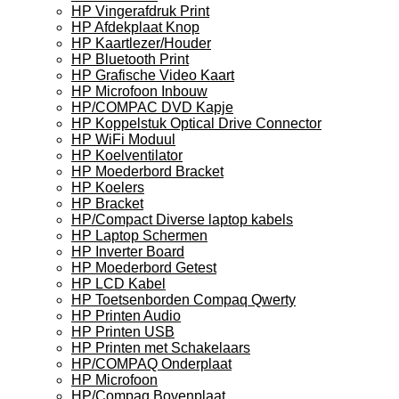
HP Vingerafdruk Print
HP Afdekplaat Knop
HP Kaartlezer/Houder
HP Bluetooth Print
HP Grafische Video Kaart
HP Microfoon Inbouw
HP/COMPAC DVD Kapje
HP Koppelstuk Optical Drive Connector
HP WiFi Moduul
HP Koelventilator
HP Moederbord Bracket
HP Koelers
HP Bracket
HP/Compact Diverse laptop kabels
HP Laptop Schermen
HP Inverter Board
HP Moederbord Getest
HP LCD Kabel
HP Toetsenborden Compaq Qwerty
HP Printen Audio
HP Printen USB
HP Printen met Schakelaars
HP/COMPAQ Onderplaat
HP Microfoon
HP/Compaq Bovenplaat