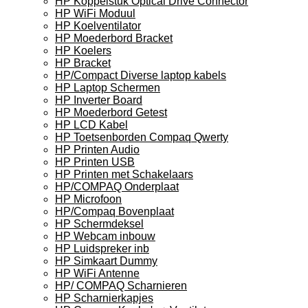
HP Koppelstuk Optical Drive Connector
HP WiFi Moduul
HP Koelventilator
HP Moederbord Bracket
HP Koelers
HP Bracket
HP/Compact Diverse laptop kabels
HP Laptop Schermen
HP Inverter Board
HP Moederbord Getest
HP LCD Kabel
HP Toetsenborden Compaq Qwerty
HP Printen Audio
HP Printen USB
HP Printen met Schakelaars
HP/COMPAQ Onderplaat
HP Microfoon
HP/Compaq Bovenplaat
HP Schermdeksel
HP Webcam inbouw
HP Luidspreker inb
HP Simkaart Dummy
HP WiFi Antenne
HP/ COMPAQ Scharnieren
HP Scharnierkapjes