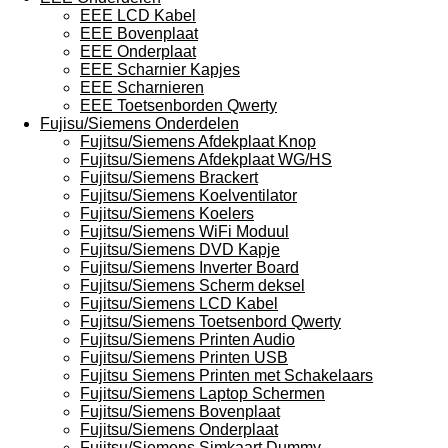
EEE LCD Kabel
EEE Bovenplaat
EEE Onderplaat
EEE Scharnier Kapjes
EEE Scharnieren
EEE Toetsenborden Qwerty
Fujisu/Siemens Onderdelen
Fujitsu/Siemens Afdekplaat Knop
Fujitsu/Siemens Afdekplaat WG/HS
Fujitsu/Siemens Brackert
Fujitsu/Siemens Koelventilator
Fujitsu/Siemens Koelers
Fujitsu/Siemens WiFi Moduul
Fujitsu/Siemens DVD Kapje
Fujitsu/Siemens Inverter Board
Fujitsu/Siemens Scherm deksel
Fujitsu/Siemens LCD Kabel
Fujitsu/Siemens Toetsenbord Qwerty
Fujitsu/Siemens Printen Audio
Fujitsu/Siemens Printen USB
Fujitsu Siemens Printen met Schakelaars
Fujitsu/Siemens Laptop Schermen
Fujitsu/Siemens Bovenplaat
Fujitsu/Siemens Onderplaat
Fujitsu/Siemens Simkaart Dummy