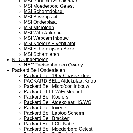
MSI Print met Schakelaar
MSI Moederbord Getest
MSI Schermdeksel
MSI Bovenplaat
MSI Onderplaat
MSI Microfoon
MSI WiFi Antenne
MSI Webcam inbouw
MSI Koeler's + Ventilator
MSI Schermlijsten Bezel
MSI Scharnieren
NEC Onderdelen
NEC Toetsenborden Qwerty
Packard Bell Onderdelen
Packard Bell 19 V Chassis deel
PACKARD BELL Afdekplaat Knop
Packard Bell Microfoon Inbouw
Packard BELL WiFi Moduul
Packard Bell Koelers
Packard Bell Afdekplaat HS/WG
Packard Bell Inverter
Packard Bell Laptop Scherm
Packard Bell Brackert
Packard Bell LCD Kabel
Packard Bell Moederbord Getest