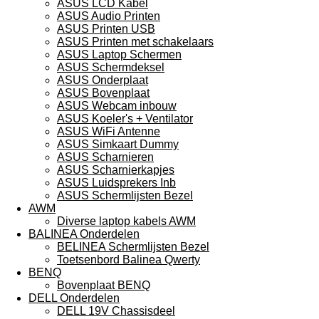
ASUS LCD Kabel
ASUS Audio Printen
ASUS Printen USB
ASUS Printen met schakelaars
ASUS Laptop Schermen
ASUS Schermdeksel
ASUS Onderplaat
ASUS Bovenplaat
ASUS Webcam inbouw
ASUS Koeler's + Ventilator
ASUS WiFi Antenne
ASUS Simkaart Dummy
ASUS Scharnieren
ASUS Scharnierkapjes
ASUS Luidsprekers Inb
ASUS Schermlijsten Bezel
AWM
Diverse laptop kabels AWM
BALINEA Onderdelen
BELINEA Schermlijsten Bezel
Toetsenbord Balinea Qwerty
BENQ
Bovenplaat BENQ
DELL Onderdelen
DELL 19V Chassisdeel