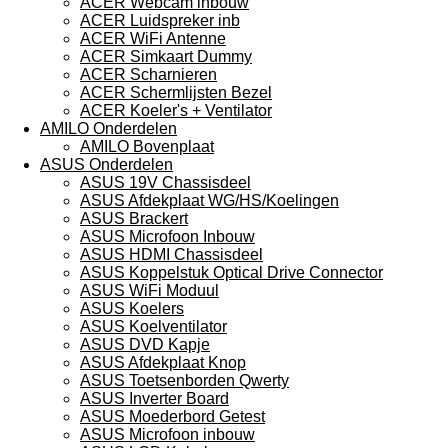
ACER Webcam inbouw
ACER Luidspreker inb
ACER WiFi Antenne
ACER Simkaart Dummy
ACER Scharnieren
ACER Schermlijsten Bezel
ACER Koeler's + Ventilator
AMILO Onderdelen
AMILO Bovenplaat
ASUS Onderdelen
ASUS 19V Chassisdeel
ASUS Afdekplaat WG/HS/Koelingen
ASUS Brackert
ASUS Microfoon Inbouw
ASUS HDMI Chassisdeel
ASUS Koppelstuk Optical Drive Connector
ASUS WiFi Moduul
ASUS Koelers
ASUS Koelventilator
ASUS DVD Kapje
ASUS Afdekplaat Knop
ASUS Toetsenborden Qwerty
ASUS Inverter Board
ASUS Moederbord Getest
ASUS Microfoon inbouw