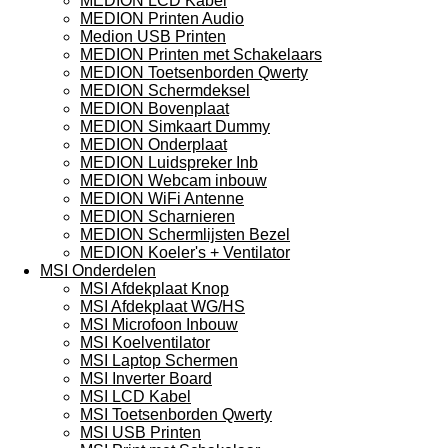
MEDION LCD Kabel
MEDION Printen Audio
Medion USB Printen
MEDION Printen met Schakelaars
MEDION Toetsenborden Qwerty
MEDION Schermdeksel
MEDION Bovenplaat
MEDION Simkaart Dummy
MEDION Onderplaat
MEDION Luidspreker Inb
MEDION Webcam inbouw
MEDION WiFi Antenne
MEDION Scharnieren
MEDION Schermlijsten Bezel
MEDION Koeler's + Ventilator
MSI Onderdelen
MSI Afdekplaat Knop
MSI Afdekplaat WG/HS
MSI Microfoon Inbouw
MSI Koelventilator
MSI Laptop Schermen
MSI Inverter Board
MSI LCD Kabel
MSI Toetsenborden Qwerty
MSI USB Printen