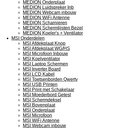
MEDION Onderplaat
MEDION Luidspreker Inb
MEDION Webcam inbouw
MEDION WiFi Antenne
MEDION Scharnieren
MEDION Schermlijsten Bezel
MEDION Koeler's + Ventilator
MSI Onderdelen
MSI Afdekplaat Knop
MSI Afdekplaat WG/HS
MSI Microfoon Inbouw
MSI Koelventilator
MSI Laptop Schermen
MSI Inverter Board
MSI LCD Kabel
MSI Toetsenborden Qwerty
MSI USB Printen
MSI Print met Schakelaar
MSI Moederbord Getest
MSI Schermdeksel
MSI Bovenplaat
MSI Onderplaat
MSI Microfoon
MSI WiFi Antenne
MSI Webcam inbouw