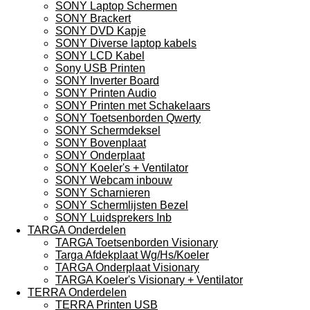
SONY Laptop Schermen
SONY Brackert
SONY DVD Kapje
SONY Diverse laptop kabels
SONY LCD Kabel
Sony USB Printen
SONY Inverter Board
SONY Printen Audio
SONY Printen met Schakelaars
SONY Toetsenborden Qwerty
SONY Schermdeksel
SONY Bovenplaat
SONY Onderplaat
SONY Koeler's + Ventilator
SONY Webcam inbouw
SONY Scharnieren
SONY Schermlijsten Bezel
SONY Luidsprekers Inb
TARGA Onderdelen
TARGA Toetsenborden Visionary
Targa Afdekplaat Wg/Hs/Koeler
TARGA Onderplaat Visionary
TARGA Koeler's Visionary + Ventilator
TERRA Onderdelen
TERRA Printen USB