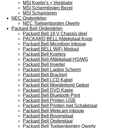
MSI Koeler's + Ventilator
MSI Schermlijsten Bezel
MSI Scharnieren
NEC Onderdelen
NEC Toetsenborden Qwerty
Packard Bell Onderdelen
Packard Bell 19 V Chassis deel
PACKARD BELL Afdekplaat Knop
Packard Bell Microfoon Inbouw
Packard BELL WiFi Moduul
Packard Bell Koelers
Packard Bell Afdekplaat HS/WG
Packard Bell Inverter
Packard Bell Laptop Scherm
Packard Bell Brackert
Packard Bell LCD Kabel
Packard Bell Moederbord Getest
Packard Bell DVD Kapje
Packard Bell Bluetooth Print
Packard Bell Printen USB
Packard Bell Printen met Schakelaar
Packard Bell Webcam inbouw
Packard Bell Bovenplaat
Packard Bell Onderplaat
Packard Bell Toetsenborden Qwerty