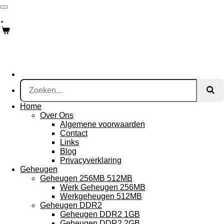
Ga
.
direct
naar
de
hoofdinhoud
Home
Over Ons
Algemene voorwaarden
Contact
Links
Blog
Privacyverklaring
Geheugen
Geheugen 256MB 512MB
Werk Geheugen 256MB
Werkgeheugen 512MB
Geheugen DDR2
Geheugen DDR2 1GB
Geheugen DDR2 2GB