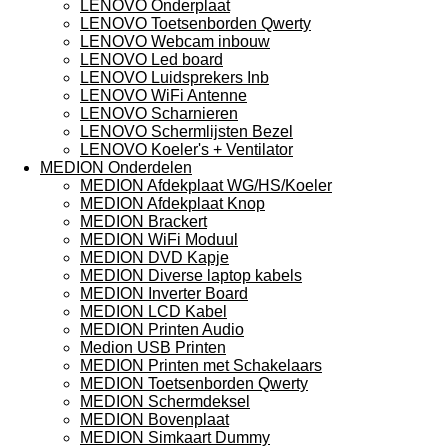
LENOVO Onderplaat
LENOVO Toetsenborden Qwerty
LENOVO Webcam inbouw
LENOVO Led board
LENOVO Luidsprekers Inb
LENOVO WiFi Antenne
LENOVO Scharnieren
LENOVO Schermlijsten Bezel
LENOVO Koeler's + Ventilator
MEDION Onderdelen
MEDION Afdekplaat WG/HS/Koeler
MEDION Afdekplaat Knop
MEDION Brackert
MEDION WiFi Moduul
MEDION DVD Kapje
MEDION Diverse laptop kabels
MEDION Inverter Board
MEDION LCD Kabel
MEDION Printen Audio
Medion USB Printen
MEDION Printen met Schakelaars
MEDION Toetsenborden Qwerty
MEDION Schermdeksel
MEDION Bovenplaat
MEDION Simkaart Dummy