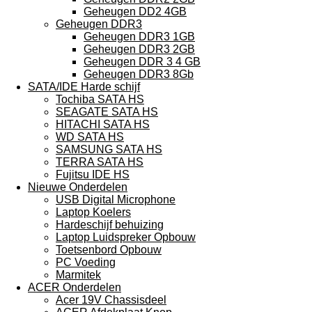
Geheugen DD2 4GB
Geheugen DDR3
Geheugen DDR3 1GB
Geheugen DDR3 2GB
Geheugen DDR 3 4 GB
Geheugen DDR3 8Gb
SATA/IDE Harde schijf
Tochiba SATA HS
SEAGATE SATA HS
HITACHI SATA HS
WD SATA HS
SAMSUNG SATA HS
TERRA SATA HS
Fujitsu IDE HS
Nieuwe Onderdelen
USB Digital Microphone
Laptop Koelers
Hardeschijf behuizing
Laptop Luidspreker Opbouw
Toetsenbord Opbouw
PC Voeding
Marmitek
ACER Onderdelen
Acer 19V Chassisdeel