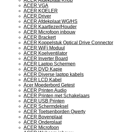
ACER Afdekplaat Knop
ACER VGA
ACER KOELER
ACER Driver
ACER Afdekplaat WG/HS
ACER Kaartlezer/Houder
ACER Microfoon inbouw
ACER Brackert
ACER Koppelstuk Optical Drive Connector
ACER WiFi Moduul
ACER Koelventilator
ACER Inverter Board
ACER Laptop Schermen
ACER DVD Kapje
ACER Diverse laptop kabels
ACER LCD Kabel
Acer Moederbord Getest
ACER Printen Audio
ACER Printen met Schakelaars
ACER USB Printen
ACER Schermdeksel
ACER Toetsenborden Qwerty
ACER Bovenplaat
ACER Onderplaat
ACER Microfoon