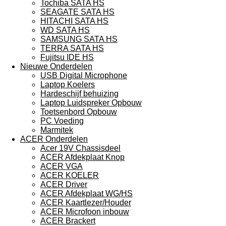
Tochiba SATA HS
SEAGATE SATA HS
HITACHI SATA HS
WD SATA HS
SAMSUNG SATA HS
TERRA SATA HS
Fujitsu IDE HS
Nieuwe Onderdelen
USB Digital Microphone
Laptop Koelers
Hardeschijf behuizing
Laptop Luidspreker Opbouw
Toetsenbord Opbouw
PC Voeding
Marmitek
ACER Onderdelen
Acer 19V Chassisdeel
ACER Afdekplaat Knop
ACER VGA
ACER KOELER
ACER Driver
ACER Afdekplaat WG/HS
ACER Kaartlezer/Houder
ACER Microfoon inbouw
ACER Brackert