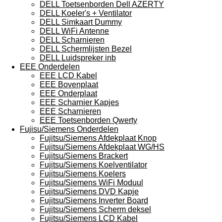
DELL Toetsenborden Dell AZERTY
DELL Koeler's + Ventilator
DELL Simkaart Dummy
DELL WiFi Antenne
DELL Scharnieren
DELL Schermlijsten Bezel
DELL Luidspreker inb
EEE Onderdelen
EEE LCD Kabel
EEE Bovenplaat
EEE Onderplaat
EEE Scharnier Kapjes
EEE Scharnieren
EEE Toetsenborden Qwerty
Fujisu/Siemens Onderdelen
Fujitsu/Siemens Afdekplaat Knop
Fujitsu/Siemens Afdekplaat WG/HS
Fujitsu/Siemens Brackert
Fujitsu/Siemens Koelventilator
Fujitsu/Siemens Koelers
Fujitsu/Siemens WiFi Moduul
Fujitsu/Siemens DVD Kapje
Fujitsu/Siemens Inverter Board
Fujitsu/Siemens Scherm deksel
Fujitsu/Siemens LCD Kabel