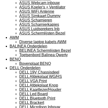
ASUS Webcam inbouw
ASUS Koeler's + Ventilator
ASUS WiFi Antenne
ASUS Simkaart Dummy
ASUS Scharnieren
ASUS Scharnierkapjes
ASUS Luidsprekers Inb
ASUS Schermlijsten Bezel
AWM
Diverse laptop kabels AWM
BALINEA Onderdelen
BELINEA Schermlijsten Bezel
Toetsenbord Balinea Qwerty
BENQ
Bovenplaat BENQ
DELL Onderdelen
DELL 19V Chassisdeel
DELL Afdekplaat WG/HS
DELL VGA Print
DELL Afdekplaat Knop
DELL Kaartlezer/Houder
DELL Led Board
DELL Bluetooth Print
DELL Brackert
DELL Microfoon Inbouw