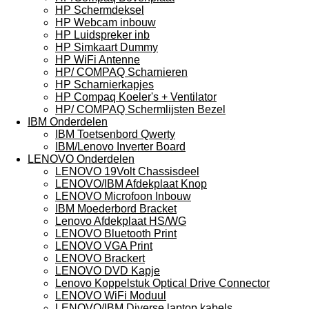
HP Schermdeksel
HP Webcam inbouw
HP Luidspreker inb
HP Simkaart Dummy
HP WiFi Antenne
HP/ COMPAQ Scharnieren
HP Scharnierkapjes
HP Compaq Koeler's + Ventilator
HP/ COMPAQ Schermlijsten Bezel
IBM Onderdelen
IBM Toetsenbord Qwerty
IBM/Lenovo Inverter Board
LENOVO Onderdelen
LENOVO 19Volt Chassisdeel
LENOVO/IBM Afdekplaat Knop
LENOVO Microfoon Inbouw
IBM Moederbord Bracket
Lenovo Afdekplaat HS/WG
LENOVO Bluetooth Print
LENOVO VGA Print
LENOVO Brackert
LENOVO DVD Kapje
Lenovo Koppelstuk Optical Drive Connector
LENOVO WiFi Moduul
LENOVO/IBM Diverse laptop kabels