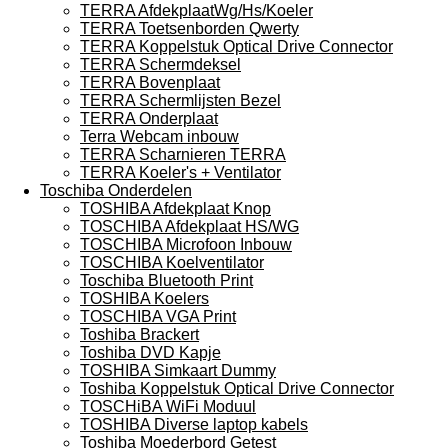
TERRA AfdekplaatWg/Hs/Koeler
TERRA Toetsenborden Qwerty
TERRA Koppelstuk Optical Drive Connector
TERRA Schermdeksel
TERRA Bovenplaat
TERRA Schermlijsten Bezel
TERRA Onderplaat
Terra Webcam inbouw
TERRA Scharnieren TERRA
TERRA Koeler's + Ventilator
Toschiba Onderdelen
TOSHIBA Afdekplaat Knop
TOSCHIBA Afdekplaat HS/WG
TOSCHIBA Microfoon Inbouw
TOSCHIBA Koelventilator
Toschiba Bluetooth Print
TOSHIBA Koelers
TOSCHIBA VGA Print
Toshiba Brackert
Toshiba DVD Kapje
TOSHIBA Simkaart Dummy
Toshiba Koppelstuk Optical Drive Connector
TOSCHiBA WiFi Moduul
TOSHIBA Diverse laptop kabels
Toshiba Moederbord Getest