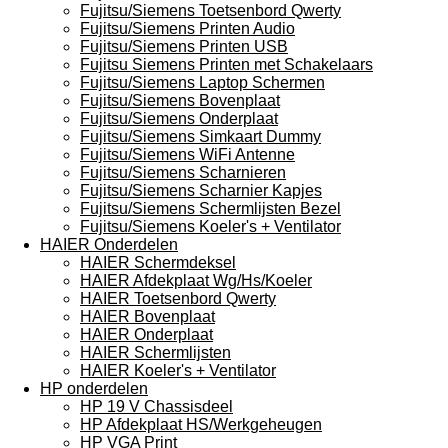
Fujitsu/Siemens Toetsenbord Qwerty
Fujitsu/Siemens Printen Audio
Fujitsu/Siemens Printen USB
Fujitsu Siemens Printen met Schakelaars
Fujitsu/Siemens Laptop Schermen
Fujitsu/Siemens Bovenplaat
Fujitsu/Siemens Onderplaat
Fujitsu/Siemens Simkaart Dummy
Fujitsu/Siemens WiFi Antenne
Fujitsu/Siemens Scharnieren
Fujitsu/Siemens Scharnier Kapjes
Fujitsu/Siemens Schermlijsten Bezel
Fujitsu/Siemens Koeler's + Ventilator
HAIER Onderdelen
HAIER Schermdeksel
HAIER Afdekplaat Wg/Hs/Koeler
HAIER Toetsenbord Qwerty
HAIER Bovenplaat
HAIER Onderplaat
HAIER Schermlijsten
HAIER Koeler's + Ventilator
HP onderdelen
HP 19 V Chassisdeel
HP Afdekplaat HS/Werkgeheugen
HP VGA Print