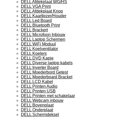
DELL Afdekplaat WG/HS
DELL VGA Print
DELL Afdekplaat Knop
DELL Kaartlezer/Houder
DELL Led Board
DELL Bluetooth Print
DELL Brackert
DELL Microfoon Inbouw
DELL Laptop Schermen
DELL WiFi Moduul
DELL Koelventilator
DELL Koelers
DELL DVD Kapje
DELL Diverse laptop kabels
DELL Inverter Board
DELL Moederbord Getest
DELL Moederboard Bracket
DELL LCD Kabel
DELL Printen Audio
DELL Printen USB
DELL Printen met schakelaar
DELL Webcam inbouw
DELL Bovenplaat
DELL Onderplaat
DELL Schermdeksel