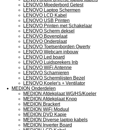
LENOVO Moederbord Getest
LENOVO Laptop Schermen
LENOVO LCD Kabel
LENOVO USB Printen
LENOVO Printen met Schakelaar
LENOVO Scherm deksel
LENOVO Bovenplaat
LENOVO Onderplaat
LENOVO Toetsenborden Qwerty
LENOVO Webcam inbouw
LENOVO Led board
LENOVO Luidsprekers Inb
LENOVO WiFi Antenne
LENOVO Scharnieren
LENOVO Schermlijsten Bezel
LENOVO Koeler's + Ventilator
MEDION Onderdelen
MEDION Afdekplaat WG/HS/Koeler
MEDION Afdekplaat Knop
MEDION Brackert
MEDION WiFi Moduul
MEDION DVD Kapje
MEDION Diverse laptop kabels
MEDION Inverter Board