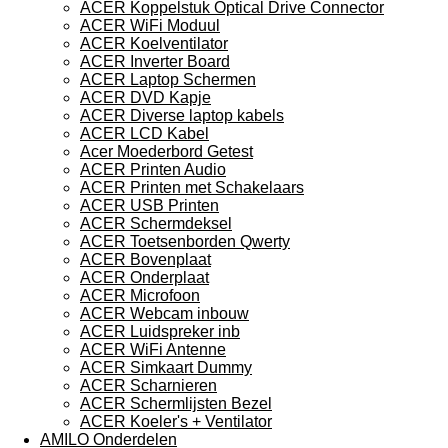
ACER Koppelstuk Optical Drive Connector
ACER WiFi Moduul
ACER Koelventilator
ACER Inverter Board
ACER Laptop Schermen
ACER DVD Kapje
ACER Diverse laptop kabels
ACER LCD Kabel
Acer Moederbord Getest
ACER Printen Audio
ACER Printen met Schakelaars
ACER USB Printen
ACER Schermdeksel
ACER Toetsenborden Qwerty
ACER Bovenplaat
ACER Onderplaat
ACER Microfoon
ACER Webcam inbouw
ACER Luidspreker inb
ACER WiFi Antenne
ACER Simkaart Dummy
ACER Scharnieren
ACER Schermlijsten Bezel
ACER Koeler's + Ventilator
AMILO Onderdelen