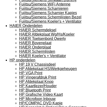
Fujitsu/Siemens WiFi Antenne
Fujitsu/Siemens Scharnieren
Fujitsu/Siemens Scharnier Kapjes
Fujitsu/Siemens Schermlijsten Bezel
Fujitsu/Siemens Koeler's + Ventilator
HAIER Onderdelen
HAIER Schermdeksel
HAIER Afdekplaat Wg/Hs/Koeler
HAIER Toetsenbord Qwerty
HAIER Bovenplaat
HAIER Onderplaat
HAIER Schermlijsten
HAIER Koeler's + Ventilator
HP onderdelen
HP 19 V Chassisdeel
HP Afdekplaat HS/Werkgeheugen
HP VGA Print
HP Vingerafdruk Print
HP Afdekplaat Knop
HP Kaartlezer/Houder
HP Bluetooth Print
HP Grafische Video Kaart
HP Microfoon Inbouw
HP/COMPAC DVD Kapje