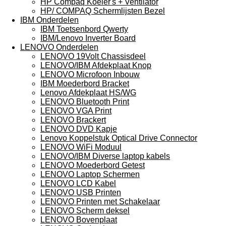
HP Compaq Koeler's + Ventilator
HP/ COMPAQ Schermlijsten Bezel
IBM Onderdelen
IBM Toetsenbord Qwerty
IBM/Lenovo Inverter Board
LENOVO Onderdelen
LENOVO 19Volt Chassisdeel
LENOVO/IBM Afdekplaat Knop
LENOVO Microfoon Inbouw
IBM Moederbord Bracket
Lenovo Afdekplaat HS/WG
LENOVO Bluetooth Print
LENOVO VGA Print
LENOVO Brackert
LENOVO DVD Kapje
Lenovo Koppelstuk Optical Drive Connector
LENOVO WiFi Moduul
LENOVO/IBM Diverse laptop kabels
LENOVO Moederbord Getest
LENOVO Laptop Schermen
LENOVO LCD Kabel
LENOVO USB Printen
LENOVO Printen met Schakelaar
LENOVO Scherm deksel
LENOVO Bovenplaat