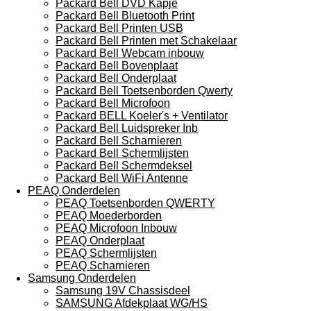
Packard Bell DVD Kapje
Packard Bell Bluetooth Print
Packard Bell Printen USB
Packard Bell Printen met Schakelaar
Packard Bell Webcam inbouw
Packard Bell Bovenplaat
Packard Bell Onderplaat
Packard Bell Toetsenborden Qwerty
Packard Bell Microfoon
Packard BELL Koeler's + Ventilator
Packard Bell Luidspreker Inb
Packard Bell Scharnieren
Packard Bell Schermlijsten
Packard Bell Schermdeksel
Packard Bell WiFi Antenne
PEAQ Onderdelen
PEAQ Toetsenborden QWERTY
PEAQ Moederborden
PEAQ Microfoon Inbouw
PEAQ Onderplaat
PEAQ Schermlijsten
PEAQ Scharnieren
Samsung Onderdelen
Samsung 19V Chassisdeel
SAMSUNG Afdekplaat WG/HS