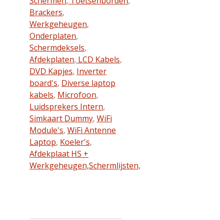
Schermen
,
Toetsenborden
,
Brackers
,
Werkgeheugen
,
Onderplaten
,
Schermdeksels
,
Afdekplaten
,
LCD Kabels
,
DVD Kapjes
,
Inverter
board's
,
Diverse laptop
kabels
,
Microfoon
,
Luidsprekers Intern
,
Simkaart Dummy
,
WiFi
Module's
,
WiFi Antenne
Laptop
,
Koeler's
,
Afdekplaat HS +
Werkgeheugen,
Schermlijsten,