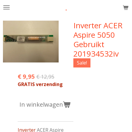
.
Ga
direct
naar
Inverter ACER
de
Aspire 5050
hoofdinhoud
Gebruikt
201934532iv
Sale!
€ 9,95
€ 12,95
GRATIS verzending
In winkelwagen
Inverter
ACER Aspire