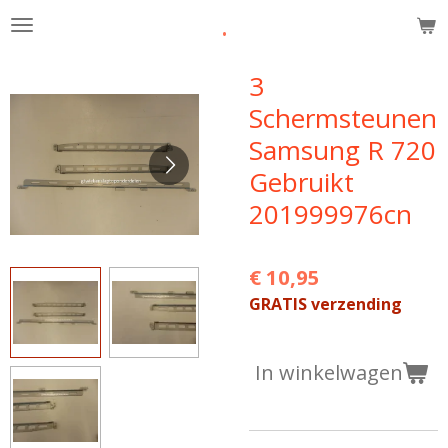
.
Ga
direct
naar
3
de
Schermsteunen
hoofdinhoud
Samsung R 720
Gebruikt
201999976cn
€ 10,95
GRATIS verzending
In winkelwagen