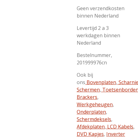
Geen verzendkosten
binnen Nederland
Levertijd 2 a 3
werkdagen binnen
Nederland
Bestelnummer,
201999976cn
Ook bij
ons
Bovenplaten
,
Scharni
Schermen
,
Toetsenborde
Brackers
,
Werkgeheugen
,
Onderplaten
,
Schermdeksels
,
Afdekplaten
,
LCD Kabels
,
DVD Kapjes
,
Inverter