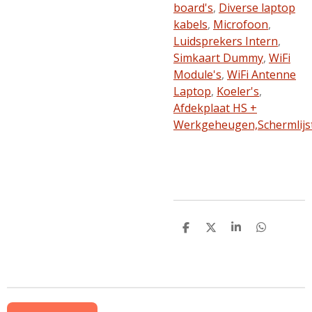
board's
,
Diverse laptop
kabels
,
Microfoon
,
Luidsprekers Intern
,
Simkaart Dummy
,
WiFi
Module's
,
WiFi Antenne
Laptop
,
Koeler's
,
Afdekplaat HS +
Werkgeheugen,
Schermlijs
D
D
S
D
e
e
h
e
l
e
a
l
e
l
r
e
n
e
n