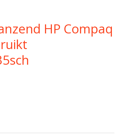
lanzend HP Compaq
ruikt
35sch