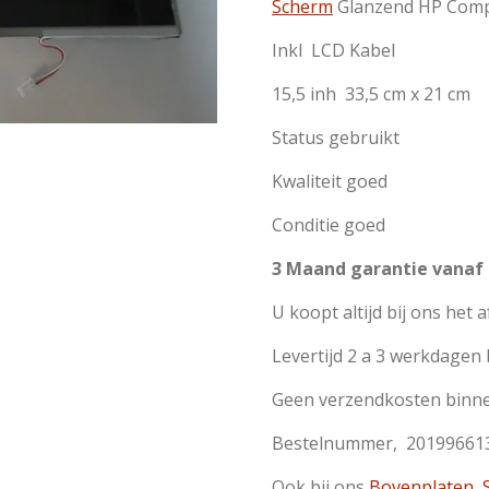
Scherm
Glanzend HP Comp
Inkl LCD Kabel
15,5 inh 33,5 cm x 21 cm
Status gebruikt
Kwaliteit goed
Conditie goed
3 Maand garantie vanaf
U koopt altijd bij ons het 
Levertijd 2 a 3 werkdagen
Geen verzendkosten binn
Bestelnummer, 20199661
Ook bij ons
Bovenplaten
,
S