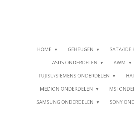
Ga
direct
naar
de
hoofdinhoud
HOME
GEHEUGEN
SATA/IDE 
ASUS ONDERDELEN
AWM
FUJISU/SIEMENS ONDERDELEN
HA
MEDION ONDERDELEN
MSI OND
SAMSUNG ONDERDELEN
SONY ON