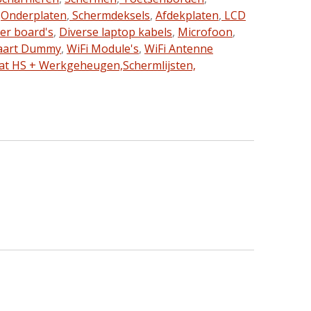
,
Onderplaten
,
Schermdeksels
,
Afdekplaten
,
LCD
ter board's
,
Diverse laptop kabels
,
Microfoon
,
aart Dummy
,
WiFi Module's
,
WiFi Antenne
at HS + Werkgeheugen,
Schermlijsten,