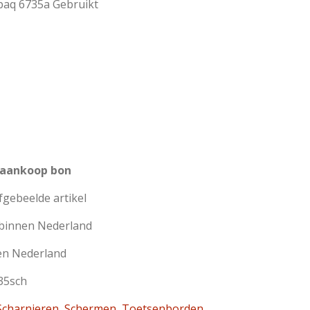
aq 6735a Gebruikt
 aankoop bon
afgebeelde artikel
 binnen Nederland
en Nederland
35sch
charnieren
,
Schermen
,
Toetsenborden
,