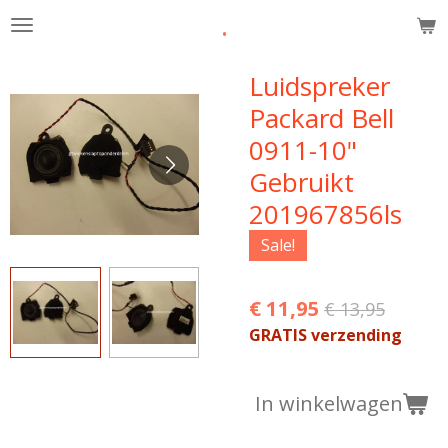
.
Ga
direct
naar
Luidspreker
de
Packard Bell
hoofdinhoud
0911-10"
Gebruikt
201967856ls
Sale!
€ 11,95
€ 13,95
GRATIS verzending
In winkelwagen