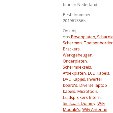
binnen Nederland
Bestelnummer;
201967856ls
Ook bij
ons
Bovenplaten
,
Scharni
Schermen
,
Toetsenborde
Brackers
,
Werkgeheugen
,
Onderplaten
,
Schermdeksels
,
Afdekplaten
,
LCD Kabels
,
DVD Kapjes
,
Inverter
board's
,
Diverse laptop
kabels
,
Microfoon
,
Luidsprekers Intern
,
Simkaart Dummy
,
WiFi
Module's
,
WiFi Antenne