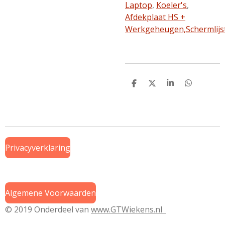
Laptop
,
Koeler's
,
Afdekplaat HS +
Werkgeheugen,
Schermlijs
D
D
S
D
e
e
h
e
l
e
a
l
e
l
r
e
n
e
n
Privacyverklaring
Algemene Voorwaarden
© 2019 Onderdeel van
www.GTWiekens.nl