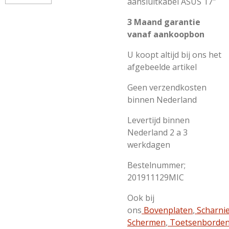
aansluitkabel ASUS 17"
3 Maand garantie
vanaf aankoopbon
U koopt altijd bij ons het
afgebeelde artikel
Geen verzendkosten
binnen Nederland
Levertijd binnen
Nederland 2 a 3
werkdagen
Bestelnummer;
201911129MIC
Ook bij
ons
Bovenplaten
,
Scharni
Schermen
,
Toetsenborde