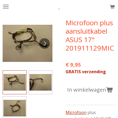
.
Ga
direct
naar
Microfoon plus
de
aansluitkabel
hoofdinhoud
ASUS 17"
201911129MIC
€ 9,95
GRATIS verzending
In winkelwagen
Microfoon
plus