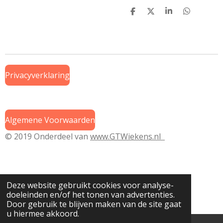
D
D
S
D
e
e
h
e
l
e
a
l
e
l
r
e
n
e
n
Privacyverklaring
Algemene Voorwaarden
© 2019 Onderdeel van
www.GTWiekens.nl
Deze website gebruikt cookies voor analyse-
doeleinden en/of het tonen van advertenties.
Door gebruik te blijven maken van de site gaat
u hiermee akkoord.