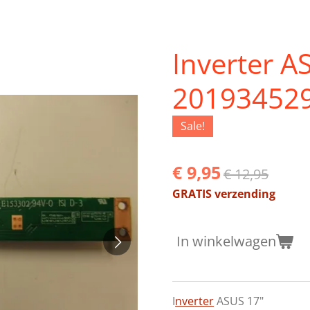
Inverter A
201934529
Sale!
€ 9,95
€ 12,95
GRATIS verzending
In winkelwagen
I
nverter
ASUS 17"