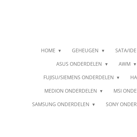
Ga
direct
naar
de
hoofdinhoud
HOME
GEHEUGEN
SATA/IDE
ASUS ONDERDELEN
AWM
FUJISU/SIEMENS ONDERDELEN
HA
MEDION ONDERDELEN
MSI OND
SAMSUNG ONDERDELEN
SONY ONDE