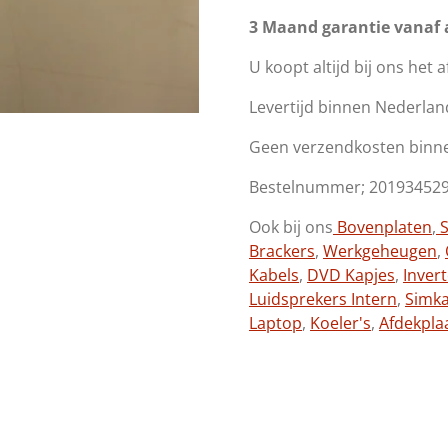
3 Maand garantie vanaf
U koopt altijd bij ons het 
Levertijd binnen Nederlan
Geen verzendkosten binn
Bestelnummer; 201934529
Ook bij ons
Bovenplaten
,
S
Brackers
,
Werkgeheugen
,
Kabels
,
DVD Kapjes
,
Inver
Luidsprekers Intern
,
Simk
Laptop
,
Koeler's
,
Afdekpla