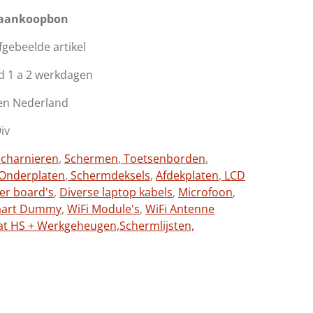
 aankoopbon
afgebeelde artikel
d 1 a 2 werkdagen
en Nederland
iv
charnieren
,
Schermen
,
Toetsenborden
,
Onderplaten
,
Schermdeksels
,
Afdekplaten
,
LCD
ter board's
,
Diverse laptop kabels
,
Microfoon
,
aart Dummy
,
WiFi Module's
,
WiFi Antenne
at HS + Werkgeheugen,
Schermlijsten,