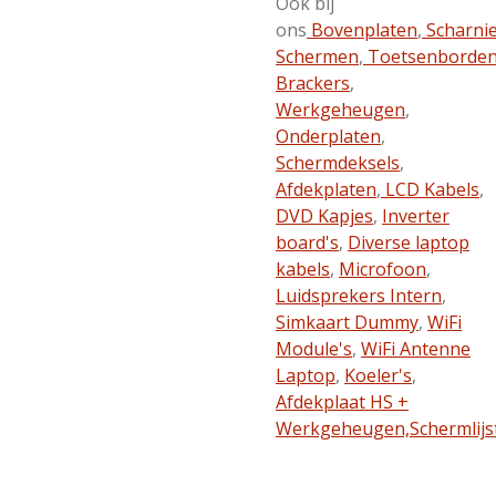
Ook bij
ons
Bovenplaten
,
Scharni
Schermen
,
Toetsenborde
Brackers
,
Werkgeheugen
,
Onderplaten
,
Schermdeksels
,
Afdekplaten
,
LCD Kabels
,
DVD Kapjes
,
Inverter
board's
,
Diverse laptop
kabels
,
Microfoon
,
Luidsprekers Intern
,
Simkaart Dummy
,
WiFi
Module's
,
WiFi Antenne
Laptop
,
Koeler's
,
Afdekplaat HS +
Werkgeheugen,
Schermlijs