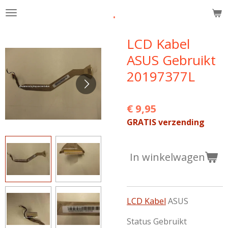
.
Ga
direct
naar
LCD Kabel
de
ASUS Gebruikt
hoofdinhoud
20197377L
€ 9,95
GRATIS verzending
In winkelwagen
LCD Kabel
ASUS
Status Gebruikt