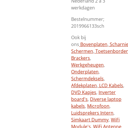
Nederland 2 a 3
werkdagen
Bestelnummer;
2019966133sch
Ook bij
ons
Bovenplaten
,
Scharni
Schermen
,
Toetsenborde
Brackers
,
Werkgeheugen
,
Onderplaten
,
Schermdeksels
,
Afdekplaten
,
LCD Kabels
,
DVD Kapjes
,
Inverter
board's
,
Diverse laptop
kabels
,
Microfoon
,
Luidsprekers Intern
,
Simkaart Dummy
,
WiFi
Module's
,
WiFi Antenne