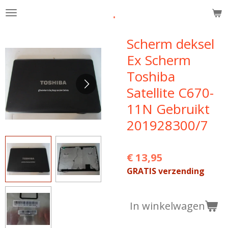
.
Ga
direct
naar
Scherm deksel
de
Ex Scherm
hoofdinhoud
Toshiba
Satellite C670-
11N Gebruikt
201928300/7
€ 13,95
GRATIS verzending
In winkelwagen