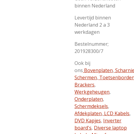
binnen Nederland
Levertijd binnen
Nederland 2 a 3
werkdagen
Bestelnummer;
201928300/7
Ook bij
ons
Bovenplaten
,
Scharni
Schermen
,
Toetsenborde
Brackers
,
Werkgeheugen
,
Onderplaten
,
Schermdeksels
,
Afdekplaten
,
LCD Kabels
,
DVD Kapjes
,
Inverter
board's
,
Diverse laptop