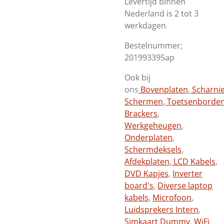
Levertijd binnen
Nederland is 2 tot 3
werkdagen
Bestelnummer;
201993395ap
Ook bij
ons
Bovenplaten
,
Scharni
Schermen
,
Toetsenborde
Brackers
,
Werkgeheugen
,
Onderplaten
,
Schermdeksels
,
Afdekplaten
,
LCD Kabels
,
DVD Kapjes
,
Inverter
board's
,
Diverse laptop
kabels
,
Microfoon
,
Luidsprekers Intern
,
Simkaart Dummy
,
WiFi