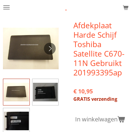
.
Ga
direct
naar
Afdekplaat
de
Harde Schijf
hoofdinhoud
Toshiba
Satellite C670-
11N Gebruikt
201993395ap
€ 10,95
GRATIS verzending
In winkelwagen