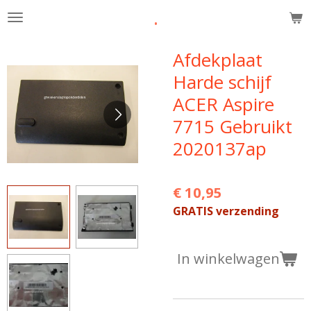
.
Ga
direct
naar
Afdekplaat
de
Harde schijf
hoofdinhoud
ACER Aspire
7715 Gebruikt
2020137ap
€ 10,95
GRATIS verzending
In winkelwagen