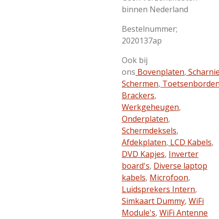
binnen Nederland
Bestelnummer;
2020137ap
Ook bij
ons
Bovenplaten
,
Scharni
Schermen
,
Toetsenborde
Brackers
,
Werkgeheugen
,
Onderplaten
,
Schermdeksels
,
Afdekplaten
,
LCD Kabels
,
DVD Kapjes
,
Inverter
board's
,
Diverse laptop
kabels
,
Microfoon
,
Luidsprekers Intern
,
Simkaart Dummy
,
WiFi
Module's
,
WiFi Antenne