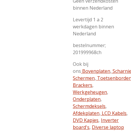
Geen verzendkosten
binnen Nederland
Levertijd 1 a 2
werkdagen binnen
Nederland
bestelnummer;
201999968ch
Ook bij
ons
Bovenplaten
,
Scharni
Schermen
,
Toetsenborde
Brackers
,
Werkgeheugen
,
Onderplaten
,
Schermdeksels
,
Afdekplaten
,
LCD Kabels
,
DVD Kapjes
,
Inverter
board's
,
Diverse laptop