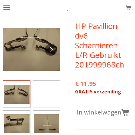
.
Ga
direct
naar
HP Pavillion
de
dv6
hoofdinhoud
Scharnieren
L/R Gebruikt
201999968ch
€ 11,95
GRATIS verzending
In winkelwagen