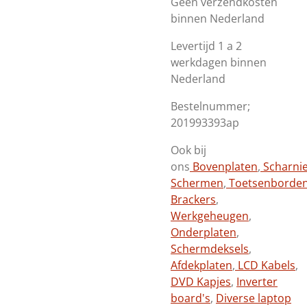
Geen verzendkosten
binnen Nederland
Levertijd 1 a 2
werkdagen binnen
Nederland
Bestelnummer;
201993393ap
Ook bij
ons
Bovenplaten
,
Scharni
Schermen
,
Toetsenborde
Brackers
,
Werkgeheugen
,
Onderplaten
,
Schermdeksels
,
Afdekplaten
,
LCD Kabels
,
DVD Kapjes
,
Inverter
board's
,
Diverse laptop