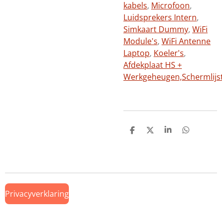
kabels
,
Microfoon
,
Luidsprekers Intern
,
Simkaart Dummy
,
WiFi
Module's
,
WiFi Antenne
Laptop
,
Koeler's
,
Afdekplaat HS +
Werkgeheugen,
Schermlijs
D
D
S
D
e
e
h
e
l
e
a
l
e
l
r
e
n
e
n
Privacyverklaring