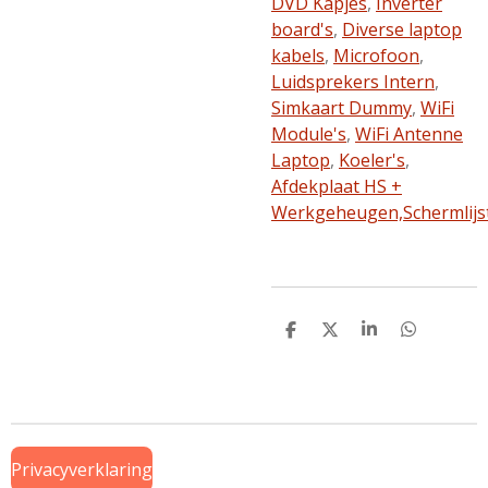
DVD Kapjes
,
Inverter
board's
,
Diverse laptop
kabels
,
Microfoon
,
Luidsprekers Intern
,
Simkaart Dummy
,
WiFi
Module's
,
WiFi Antenne
Laptop
,
Koeler's
,
Afdekplaat HS +
Werkgeheugen,
Schermlijs
D
D
S
D
e
e
h
e
l
e
a
l
e
l
r
e
n
e
n
Privacyverklaring