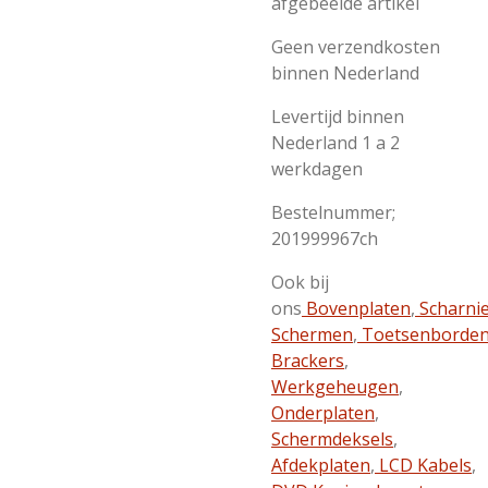
afgebeelde artikel
Geen verzendkosten
binnen Nederland
Levertijd binnen
Nederland 1 a 2
werkdagen
Bestelnummer;
201999967ch
Ook bij
ons
Bovenplaten
,
Scharni
Schermen
,
Toetsenborde
Brackers
,
Werkgeheugen
,
Onderplaten
,
Schermdeksels
,
Afdekplaten
,
LCD Kabels
,