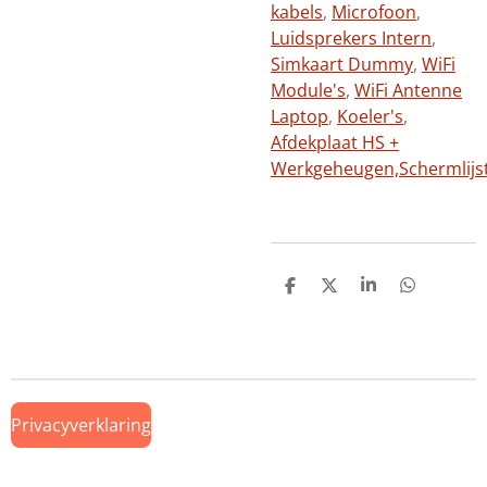
kabels
,
Microfoon
,
Luidsprekers Intern
,
Simkaart Dummy
,
WiFi
Module's
,
WiFi Antenne
Laptop
,
Koeler's
,
Afdekplaat HS +
Werkgeheugen,
Schermlijs
D
D
S
D
e
e
h
e
l
e
a
l
e
l
r
e
n
e
n
Privacyverklaring