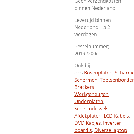
Geen verzendkosten
binnen Nederland
Levertijd binnen
Nederland 1 a 2
werdagen
Bestelnummer;
20192200e
Ook bij
ons
Bovenplaten
,
Scharni
Schermen
,
Toetsenborde
Brackers
,
Werkgeheugen
,
Onderplaten
,
Schermdeksels
,
Afdekplaten
,
LCD Kabels
,
DVD Kapjes
,
Inverter
board's
,
Diverse laptop