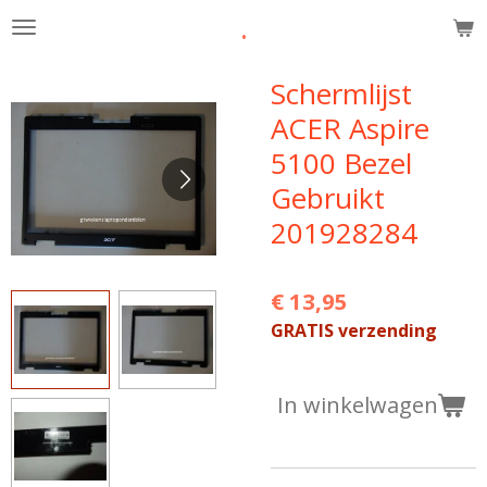
.
Ga
direct
naar
Schermlijst
de
ACER Aspire
hoofdinhoud
5100 Bezel
Gebruikt
201928284
€ 13,95
GRATIS verzending
In winkelwagen