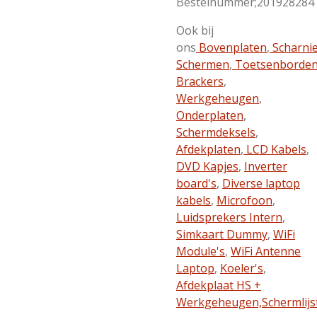
Bestelnummer;201928284
Ook bij
ons
Bovenplaten
,
Scharni
Schermen
,
Toetsenborde
Brackers
,
Werkgeheugen
,
Onderplaten
,
Schermdeksels
,
Afdekplaten
,
LCD Kabels
,
DVD Kapjes
,
Inverter
board's
,
Diverse laptop
kabels
,
Microfoon
,
Luidsprekers Intern
,
Simkaart Dummy
,
WiFi
Module's
,
WiFi Antenne
Laptop
,
Koeler's
,
Afdekplaat HS +
Werkgeheugen,
Schermlijs