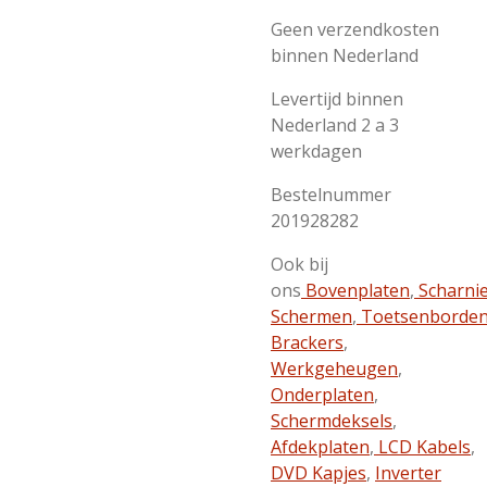
Geen verzendkosten
binnen Nederland
Levertijd binnen
Nederland 2 a 3
werkdagen
Bestelnummer
201928282
Ook bij
ons
Bovenplaten
,
Scharni
Schermen
,
Toetsenborde
Brackers
,
Werkgeheugen
,
Onderplaten
,
Schermdeksels
,
Afdekplaten
,
LCD Kabels
,
DVD Kapjes
,
Inverter