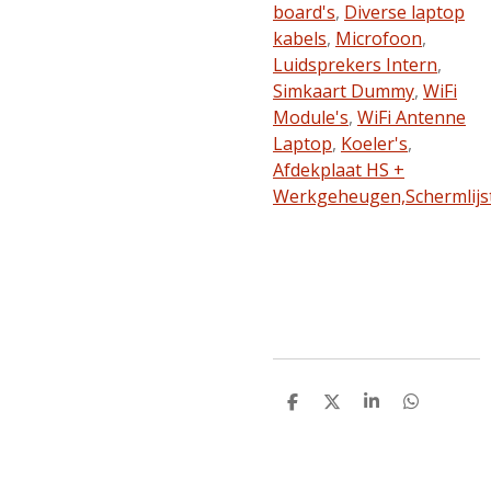
board's
,
Diverse laptop
kabels
,
Microfoon
,
Luidsprekers Intern
,
Simkaart Dummy
,
WiFi
Module's
,
WiFi Antenne
Laptop
,
Koeler's
,
Afdekplaat HS +
Werkgeheugen,
Schermlijs
D
D
S
D
e
e
h
e
l
e
a
l
e
l
r
e
n
e
n