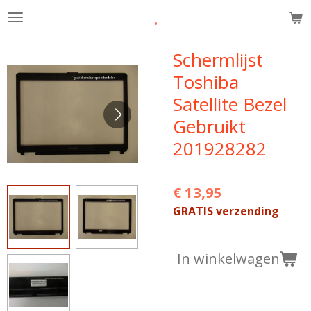
.
Ga
direct
naar
Schermlijst
de
Toshiba
hoofdinhoud
Satellite Bezel
Gebruikt
201928282
€ 13,95
GRATIS verzending
In winkelwagen