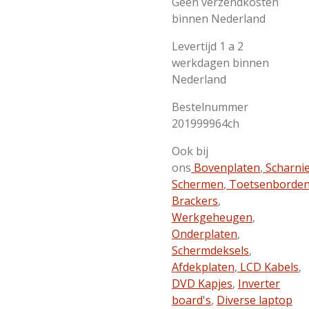
Geen verzendkosten
binnen Nederland
Levertijd 1 a 2
werkdagen binnen
Nederland
Bestelnummer
201999964ch
Ook bij
ons
Bovenplaten
,
Scharni
Schermen
,
Toetsenborde
Brackers
,
Werkgeheugen
,
Onderplaten
,
Schermdeksels
,
Afdekplaten
,
LCD Kabels
,
DVD Kapjes
,
Inverter
board's
,
Diverse laptop