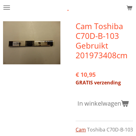
.
Ga
direct
naar
Cam Toshiba
de
C70D-B-103
hoofdinhoud
Gebruikt
201973408cm
€ 10,95
GRATIS verzending
In winkelwagen
Cam
Toshiba C70D-B-103