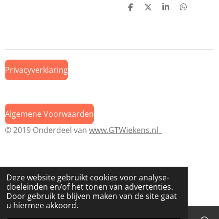
D
D
S
D
e
e
h
e
l
e
a
l
e
l
r
e
n
e
n
Privacyverklaring
Algemene Voorwaarden
© 2019 Onderdeel van
www.GTWiekens.nl
Deze website gebruikt cookies voor analyse-
doeleinden en/of het tonen van advertenties.
Door gebruik te blijven maken van de site gaat
u hiermee akkoord.