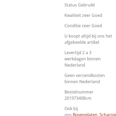
Status Gebruikt
Kwaliteit zeer Goed
Conditie zeer Goed
U koopt altijd bij ons het
afgebeelde artikel
Levertijd 2 a 3
werkdagen binnen
Nederland
Geen verzendkosten
binnen Nederland
Bestelnummer
201973408cm
Ook bij
ons
Bovenplaten
,
Scharni