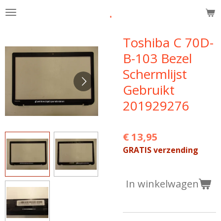
.
Ga
direct
naar
Toshiba C 70D-
de
B-103 Bezel
hoofdinhoud
Schermlijst
Gebruikt
201929276
€ 13,95
GRATIS verzending
In winkelwagen