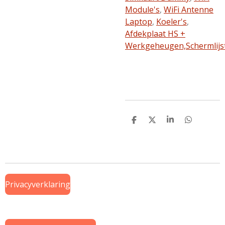
Module's
,
WiFi Antenne
Laptop
,
Koeler's
,
Afdekplaat HS +
Werkgeheugen,
Schermlijs
D
D
S
D
e
e
h
e
l
e
a
l
e
l
r
e
n
e
n
Privacyverklaring