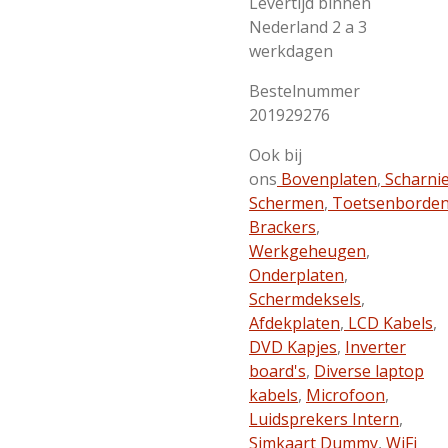
Levertijd binnen
Nederland 2 a 3
werkdagen
Bestelnummer
201929276
Ook bij
ons
Bovenplaten
,
Scharni
Schermen
,
Toetsenborde
Brackers
,
Werkgeheugen
,
Onderplaten
,
Schermdeksels
,
Afdekplaten
,
LCD Kabels
,
DVD Kapjes
,
Inverter
board's
,
Diverse laptop
kabels
,
Microfoon
,
Luidsprekers Intern
,
Simkaart Dummy
,
WiFi