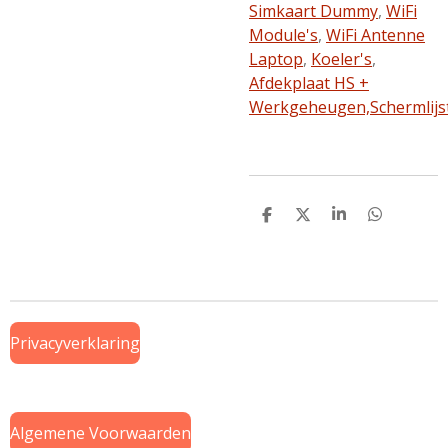
Simkaart Dummy
,
WiFi
Module's
,
WiFi Antenne
Laptop
,
Koeler's
,
Afdekplaat HS +
Werkgeheugen,
Schermlijs
D
D
S
D
e
e
h
e
l
e
a
l
e
l
r
e
n
e
n
Privacyverklaring
Algemene Voorwaarden