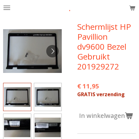
.
Ga
direct
naar
Schermlijst HP
de
Pavillion
hoofdinhoud
dv9600 Bezel
Gebruikt
201929272
€ 11,95
GRATIS verzending
In winkelwagen