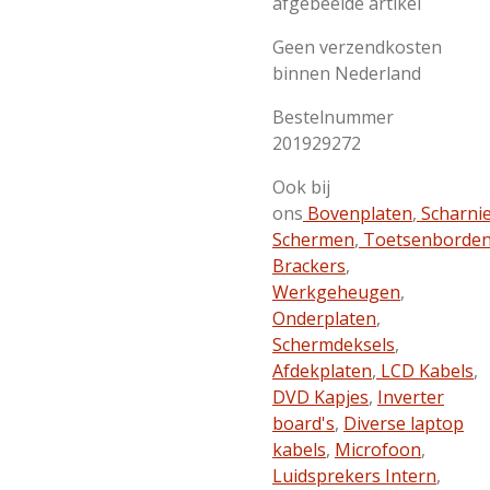
afgebeelde artikel
Geen verzendkosten
binnen Nederland
Bestelnummer
201929272
Ook bij
ons
Bovenplaten
,
Scharni
Schermen
,
Toetsenborde
Brackers
,
Werkgeheugen
,
Onderplaten
,
Schermdeksels
,
Afdekplaten
,
LCD Kabels
,
DVD Kapjes
,
Inverter
board's
,
Diverse laptop
kabels
,
Microfoon
,
Luidsprekers Intern
,