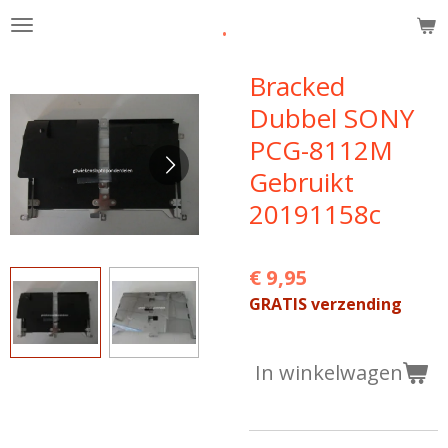
.
Ga
direct
naar
Bracked
de
Dubbel SONY
hoofdinhoud
PCG-8112M
Gebruikt
20191158c
€ 9,95
GRATIS verzending
In winkelwagen