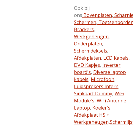
Ook bij
ons
Bovenplaten
,
Scharni
Schermen
,
Toetsenborde
Brackers
,
Werkgeheugen
,
Onderplaten
,
Schermdeksels
,
Afdekplaten
,
LCD Kabels
,
DVD Kapjes
,
Inverter
board's
,
Diverse laptop
kabels
,
Microfoon
,
Luidsprekers Intern
,
Simkaart Dummy
,
WiFi
Module's
,
WiFi Antenne
Laptop
,
Koeler's
,
Afdekplaat HS +
Werkgeheugen,
Schermlijs