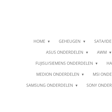
Ga
direct
naar
de
hoofdinhoud
HOME
GEHEUGEN
SATA/IDE
ASUS ONDERDELEN
AWM
FUJISU/SIEMENS ONDERDELEN
HA
MEDION ONDERDELEN
MSI OND
SAMSUNG ONDERDELEN
SONY ONDE