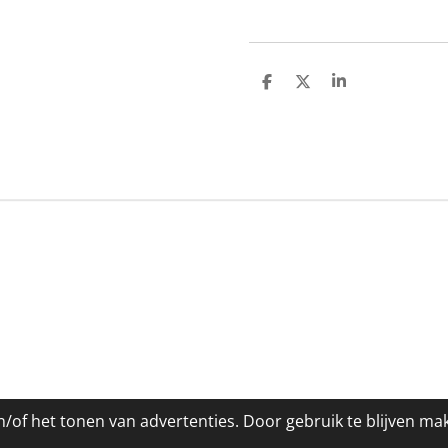
D
D
S
e
e
h
l
e
a
e
l
r
n
e
/of het tonen van advertenties. Door gebruik te blijven ma