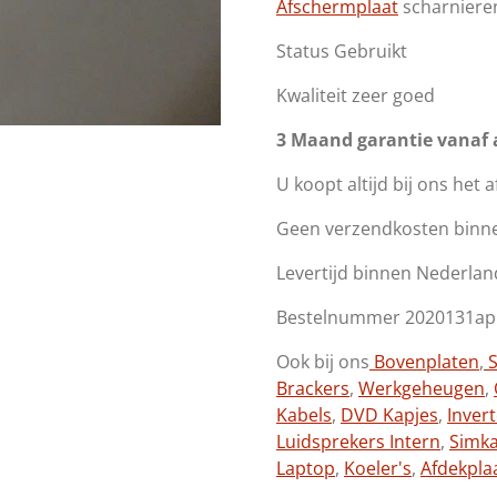
Afschermplaat
scharniere
Status Gebruikt
Kwaliteit zeer goed
3 Maand garantie vanaf
U koopt altijd bij ons het 
Geen verzendkosten binn
Levertijd binnen Nederlan
Bestelnummer 2020131ap
Ook bij ons
Bovenplaten
,
S
Brackers
,
Werkgeheugen
,
Kabels
,
DVD Kapjes
,
Inver
Luidsprekers Intern
,
Simk
Laptop
,
Koeler's
,
Afdekpla