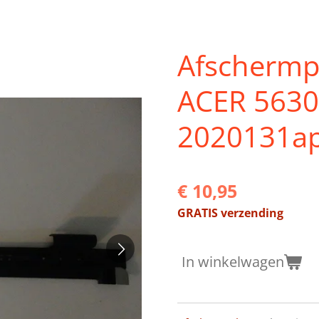
Afschermp
ACER 5630
2020131a
€ 10,95
GRATIS verzending
In winkelwagen