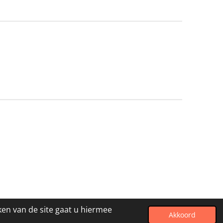
ken van de site gaat u hiermee
Akkoord