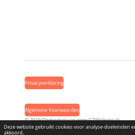
Privacyverklaring
Algemene Voorwaarden
© 2019 Onderdeel van
www.GTWiekens.nl
Deze website gebruikt cookies voor analyse-doeleinden en
akkoord.