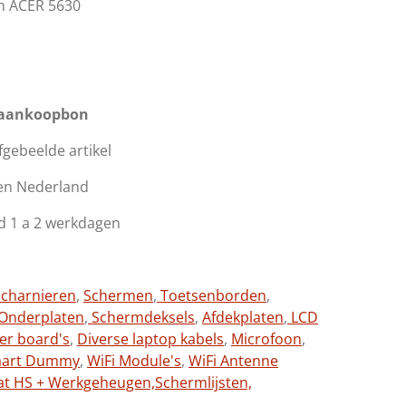
n ACER 5630
 aankoopbon
afgebeelde artikel
en Nederland
d 1 a 2 werkdagen
charnieren
,
Schermen
,
Toetsenborden
,
Onderplaten
,
Schermdeksels
,
Afdekplaten
,
LCD
ter board's
,
Diverse laptop kabels
,
Microfoon
,
aart Dummy
,
WiFi Module's
,
WiFi Antenne
at HS + Werkgeheugen,
Schermlijsten,