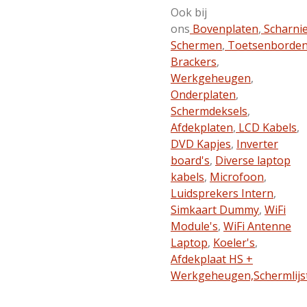
Ook bij
ons
Bovenplaten
,
Scharni
Schermen
,
Toetsenborde
Brackers
,
Werkgeheugen
,
Onderplaten
,
Schermdeksels
,
Afdekplaten
,
LCD Kabels
,
DVD Kapjes
,
Inverter
board's
,
Diverse laptop
kabels
,
Microfoon
,
Luidsprekers Intern
,
Simkaart Dummy
,
WiFi
Module's
,
WiFi Antenne
Laptop
,
Koeler's
,
Afdekplaat HS +
Werkgeheugen,
Schermlijs