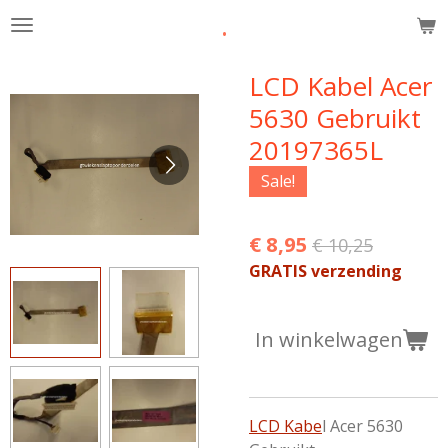
.
Ga
direct
naar
LCD Kabel Acer
de
5630 Gebruikt
hoofdinhoud
20197365L
Sale!
€ 8,95
€ 10,25
GRATIS verzending
In winkelwagen
LCD Kabe
l Acer 5630