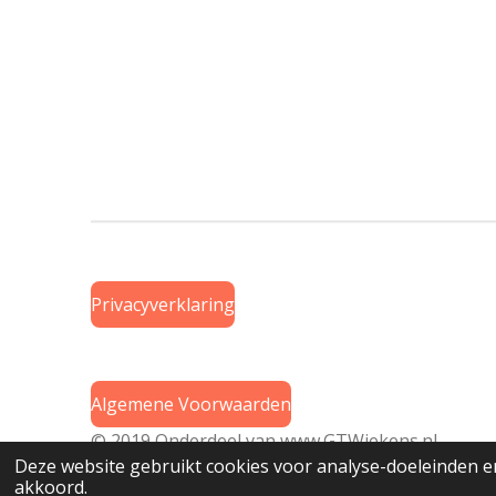
Privacyverklaring
Algemene Voorwaarden
© 2019 Onderdeel van
www.GTWiekens.nl
Deze website gebruikt cookies voor analyse-doeleinden en
akkoord.