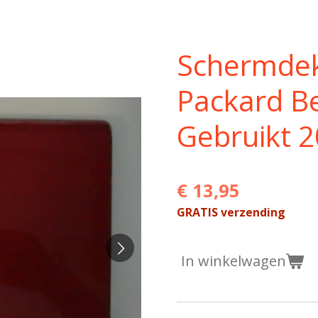
Schermdek
Packard B
Gebruikt 
€ 13,95
GRATIS verzending
In winkelwagen