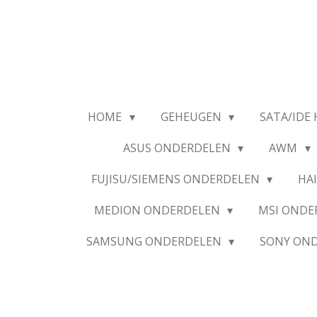
Ga
direct
naar
de
hoofdinhoud
HOME
GEHEUGEN
SATA/IDE 
ASUS ONDERDELEN
AWM
FUJISU/SIEMENS ONDERDELEN
HA
MEDION ONDERDELEN
MSI OND
SAMSUNG ONDERDELEN
SONY ON