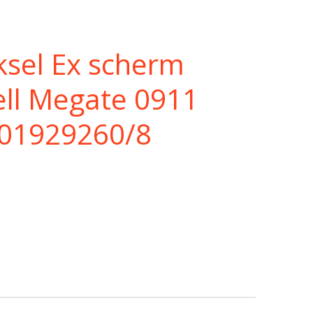
sel Ex scherm
ell Megate 0911
201929260/8