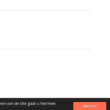
ken van de site gaat u hiermee
Akkoord