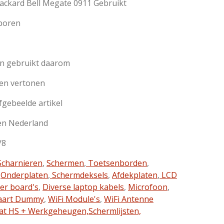
ackard Bell Megate 0911 Gebruikt
sporen
jn gebruikt daarom
en vertonen
afgebeelde artikel
en Nederland
/8
charnieren
,
Schermen
,
Toetsenborden
,
,
Onderplaten
,
Schermdeksels
,
Afdekplaten
,
LCD
ter board's
,
Diverse laptop kabels
,
Microfoon
,
aart Dummy
,
WiFi Module's
,
WiFi Antenne
at HS + Werkgeheugen,
Schermlijsten,