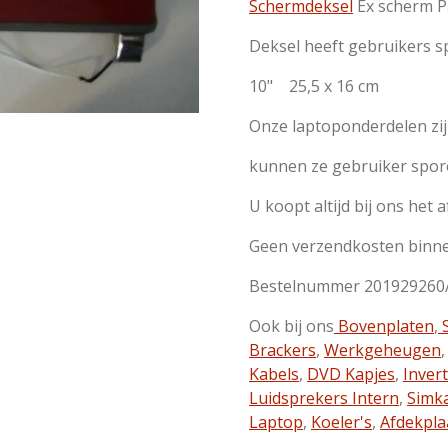
Schermdeksel
Ex scherm P
Deksel heeft gebruikers 
10" 25,5 x 16 cm
Onze laptoponderdelen zi
kunnen ze gebruiker spor
U koopt altijd bij ons het 
Geen verzendkosten binn
Bestelnummer 201929260
Ook bij ons
Bovenplaten
,
S
Brackers
,
Werkgeheugen
Kabels
,
DVD Kapjes
,
Inver
Luidsprekers Intern
,
Simk
Laptop
,
Koeler's
,
Afdekpla