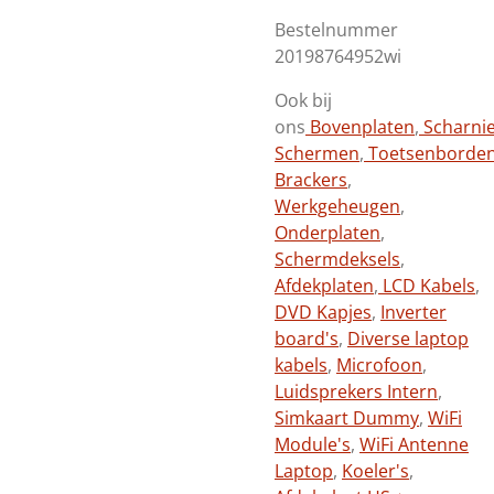
Bestelnummer
20198764952wi
Ook bij
ons
Bovenplaten
,
Scharni
Schermen
,
Toetsenborde
Brackers
,
Werkgeheugen
,
Onderplaten
,
Schermdeksels
,
Afdekplaten
,
LCD Kabels
,
DVD Kapjes
,
Inverter
board's
,
Diverse laptop
kabels
,
Microfoon
,
Luidsprekers Intern
,
Simkaart Dummy
,
WiFi
Module's
,
WiFi Antenne
Laptop
,
Koeler's
,