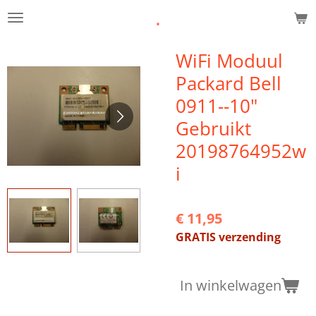
.
Ga
direct
naar
WiFi Moduul
de
Packard Bell
hoofdinhoud
0911--10"
Gebruikt
20198764952w
i
€ 11,95
GRATIS verzending
In winkelwagen