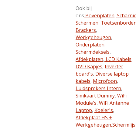
Ook bij
ons
Bovenplaten
,
Scharni
Schermen
,
Toetsenborde
Brackers
,
Werkgeheugen
,
Onderplaten
,
Schermdeksels
,
Afdekplaten
,
LCD Kabels
,
DVD Kapjes
,
Inverter
board's
,
Diverse laptop
kabels
,
Microfoon
,
Luidsprekers Intern
,
Simkaart Dummy
,
WiFi
Module's
,
WiFi Antenne
Laptop
,
Koeler's
,
Afdekplaat HS +
Werkgeheugen,
Schermlijs