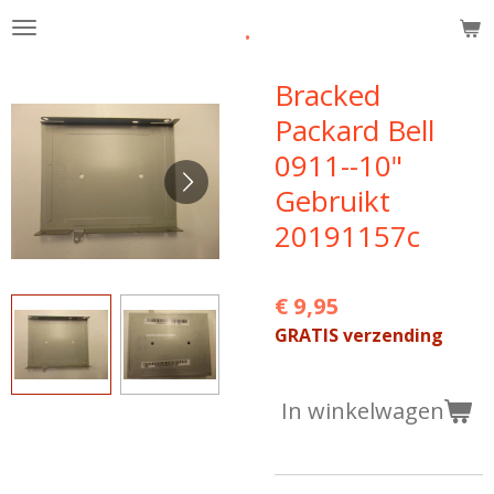
.
Ga
direct
naar
Bracked
de
Packard Bell
hoofdinhoud
0911--10"
Gebruikt
20191157c
€ 9,95
GRATIS verzending
In winkelwagen