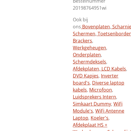
Bestelnummer
20198764951wi
Ook bij
ons
Bovenplaten
,
Scharni
Schermen
,
Toetsenborde
Brackers
,
Werkgeheugen
,
Onderplaten
,
Schermdeksels
,
Afdekplaten
,
LCD Kabels
,
DVD Kapjes
,
Inverter
board's
,
Diverse laptop
kabels
,
Microfoon
,
Luidsprekers Intern
,
Simkaart Dummy
,
WiFi
Module's
,
WiFi Antenne
Laptop
,
Koeler's
,
Afdekplaat HS +