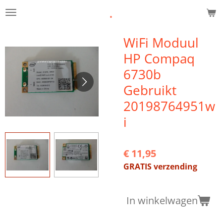
.
Ga
direct
naar
WiFi Moduul
de
HP Compaq
hoofdinhoud
6730b
Gebruikt
20198764951w
i
€ 11,95
GRATIS verzending
In winkelwagen