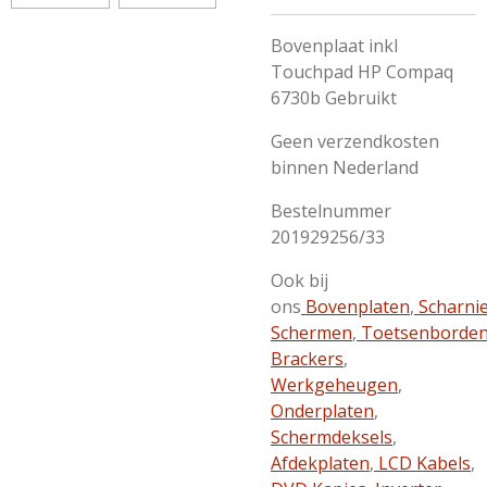
Bovenplaat inkl
Touchpad HP Compaq
6730b Gebruikt
Geen verzendkosten
binnen Nederland
Bestelnummer
201929256/33
Ook bij
ons
Bovenplaten
,
Scharni
Schermen
,
Toetsenborde
Brackers
,
Werkgeheugen
,
Onderplaten
,
Schermdeksels
,
Afdekplaten
,
LCD Kabels
,