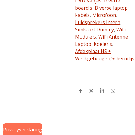
DVD Kapjes
,
Inverter
board's
,
Diverse laptop
kabels
,
Microfoon
,
Luidsprekers Intern
,
Simkaart Dummy
,
WiFi
Module's
,
WiFi Antenne
Laptop
,
Koeler's
,
Afdekplaat HS +
Werkgeheugen,
Schermlijs
D
D
S
D
e
e
h
e
l
e
a
l
e
l
r
e
n
e
n
Privacyverklaring