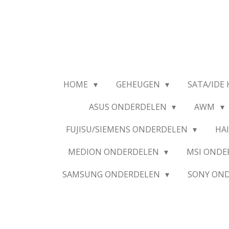
Ga
direct
naar
de
hoofdinhoud
HOME
GEHEUGEN
SATA/IDE 
ASUS ONDERDELEN
AWM
FUJISU/SIEMENS ONDERDELEN
HA
MEDION ONDERDELEN
MSI OND
SAMSUNG ONDERDELEN
SONY ON