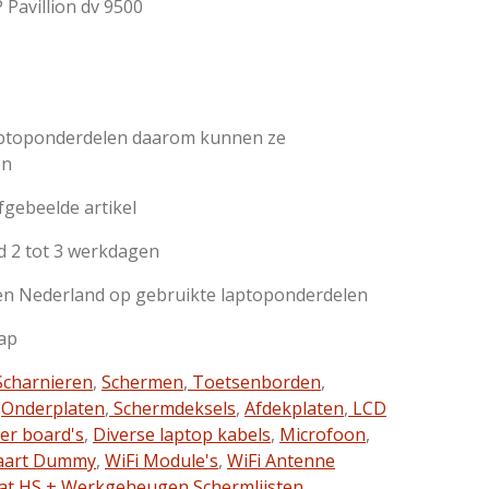
 Pavillion dv 9500
aptoponderdelen daarom kunnen ze
en
afgebeelde artikel
d 2 tot 3 werkdagen
n Nederland op gebruikte laptoponderdelen
ap
charnieren
,
Schermen
,
Toetsenborden
,
,
Onderplaten
,
Schermdeksels
,
Afdekplaten
,
LCD
ter board's
,
Diverse laptop kabels
,
Microfoon
,
aart Dummy
,
WiFi Module's
,
WiFi Antenne
at HS + Werkgeheugen,
Schermlijsten,