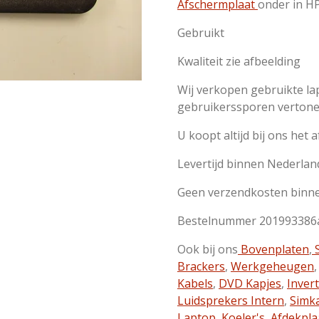
Afschermplaat
onder in HP
Gebruikt
Kwaliteit zie afbeelding
Wij verkopen gebruikte l
gebruikerssporen verton
U koopt altijd bij ons het 
Levertijd binnen Nederlan
Geen verzendkosten binne
Bestelnummer 201993386
Ook bij ons
Bovenplaten
,
S
Brackers
,
Werkgeheugen
Kabels
,
DVD Kapjes
,
Inver
Luidsprekers Intern
,
Simk
Laptop
,
Koeler's
,
Afdekpla