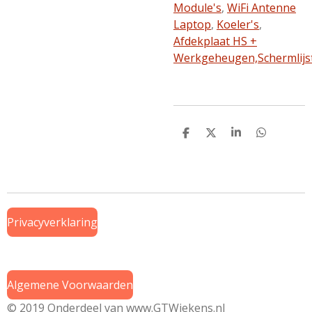
Module's
,
WiFi Antenne
Laptop
,
Koeler's
,
Afdekplaat HS +
Werkgeheugen,
Schermlijs
D
D
S
D
e
e
h
e
l
e
a
l
e
l
r
e
n
e
n
Privacyverklaring
Algemene Voorwaarden
© 2019 Onderdeel van
www.GTWiekens.nl