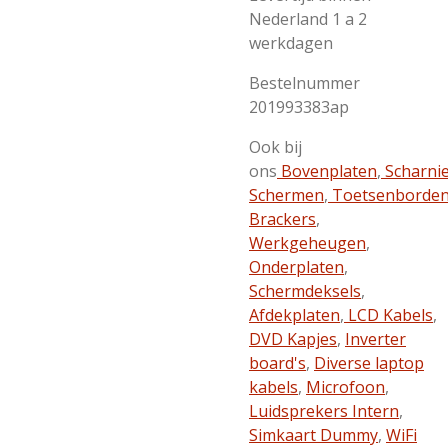
Nederland 1 a 2
werkdagen
Bestelnummer
201993383ap
Ook bij
ons
Bovenplaten
,
Scharni
Schermen
,
Toetsenborde
Brackers
,
Werkgeheugen
,
Onderplaten
,
Schermdeksels
,
Afdekplaten
,
LCD Kabels
,
DVD Kapjes
,
Inverter
board's
,
Diverse laptop
kabels
,
Microfoon
,
Luidsprekers Intern
,
Simkaart Dummy
,
WiFi