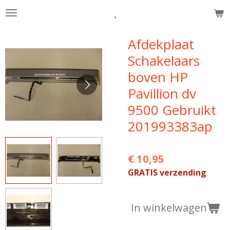
.
Ga
direct
naar
Afdekplaat
de
Schakelaars
hoofdinhoud
boven HP
Pavillion dv
9500 Gebruikt
201993383ap
€ 10,95
GRATIS verzending
In winkelwagen