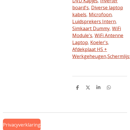
DVD Kapjes
,
Inverter
board's
,
Diverse laptop
kabels
,
Microfoon
,
Luidsprekers Intern
,
Simkaart Dummy
,
WiFi
Module's
,
WiFi Antenne
Laptop
,
Koeler's
,
Afdekplaat HS +
Werkgeheugen,
Schermlijs
D
D
S
D
e
e
h
e
l
e
a
l
e
l
r
e
n
e
n
Privacyverklaring