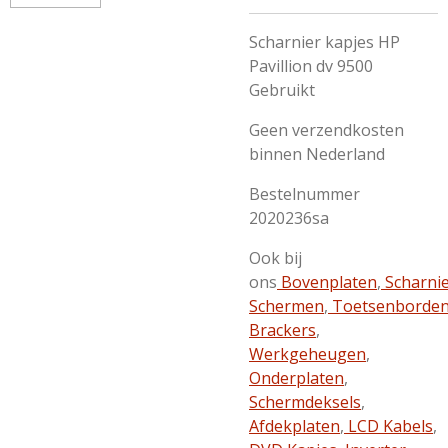
Scharnier kapjes HP
Pavillion dv 9500
Gebruikt
Geen verzendkosten
binnen Nederland
Bestelnummer
2020236sa
Ook bij
ons
Bovenplaten
,
Scharni
Schermen
,
Toetsenborde
Brackers
,
Werkgeheugen
,
Onderplaten
,
Schermdeksels
,
Afdekplaten
,
LCD Kabels
,