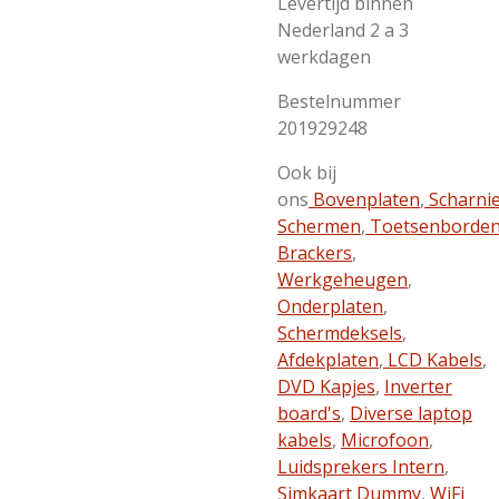
Levertijd binnen
Nederland 2 a 3
werkdagen
Bestelnummer
201929248
Ook bij
ons
Bovenplaten
,
Scharni
Schermen
,
Toetsenborde
Brackers
,
Werkgeheugen
,
Onderplaten
,
Schermdeksels
,
Afdekplaten
,
LCD Kabels
,
DVD Kapjes
,
Inverter
board's
,
Diverse laptop
kabels
,
Microfoon
,
Luidsprekers Intern
,
Simkaart Dummy
,
WiFi