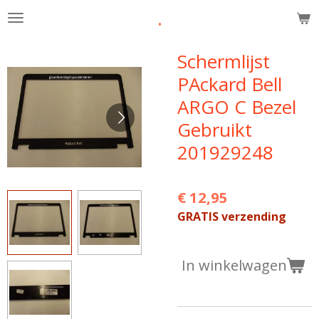
.
Ga
direct
naar
Schermlijst
de
PAckard Bell
hoofdinhoud
ARGO C Bezel
Gebruikt
201929248
€ 12,95
GRATIS verzending
In winkelwagen