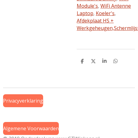
Module's
,
WiFi Antenne
Laptop
,
Koeler's
,
Afdekplaat HS +
Werkgeheugen,
Schermlijs
D
D
S
D
e
e
h
e
l
e
a
l
e
l
r
e
n
e
n
Privacyverklaring
Algemene Voorwaarden