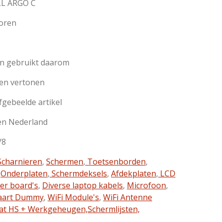
ELL ARGO C
poren
jn gebruikt daarom
en vertonen
afgebeelde artikel
en Nederland
/8
charnieren
,
Schermen
,
Toetsenborden
,
,
Onderplaten
,
Schermdeksels
,
Afdekplaten
,
LCD
ter board's
,
Diverse laptop kabels
,
Microfoon
,
aart Dummy
,
WiFi Module's
,
WiFi Antenne
at HS + Werkgeheugen,
Schermlijsten,