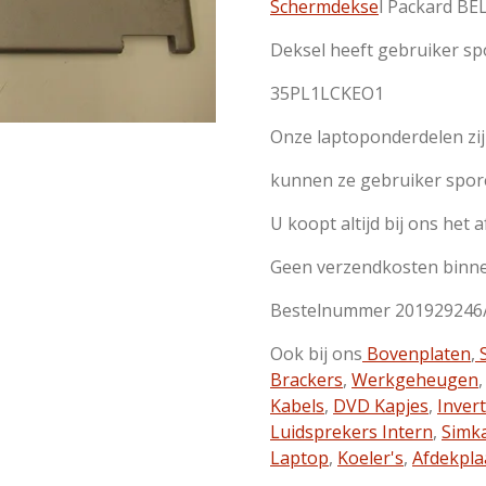
Schermdekse
l Packard B
Deksel heeft gebruiker s
35PL1LCKEO1
Onze laptoponderdelen zi
kunnen ze gebruiker spor
U koopt altijd bij ons het 
Geen verzendkosten binn
Bestelnummer 201929246
Ook bij ons
Bovenplaten
,
S
Brackers
,
Werkgeheugen
Kabels
,
DVD Kapjes
,
Inver
Luidsprekers Intern
,
Simk
Laptop
,
Koeler's
,
Afdekpla