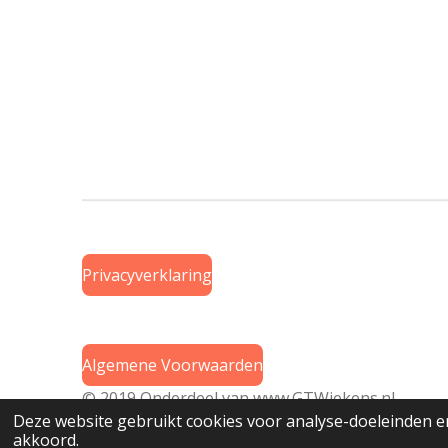
Privacyverklaring
Algemene Voorwaarden
© 2019 Onderdeel van
www.GTWiekens.nl
Deze website gebruikt cookies voor analyse-doeleinden en
akkoord.