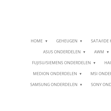
Ga
direct
naar
de
hoofdinhoud
HOME
GEHEUGEN
SATA/IDE 
ASUS ONDERDELEN
AWM
FUJISU/SIEMENS ONDERDELEN
HA
MEDION ONDERDELEN
MSI OND
SAMSUNG ONDERDELEN
SONY ON