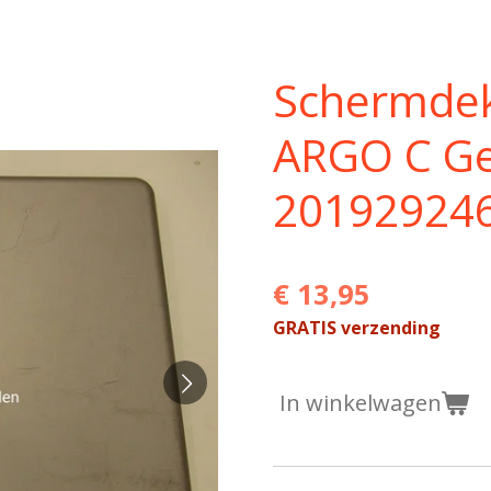
Schermdek
ARGO C Ge
20192924
€ 13,95
GRATIS verzending
In winkelwagen