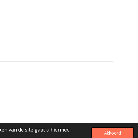
ken van de site gaat u hiermee
Akkoord