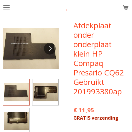
.
Ga
direct
naar
Afdekplaat
de
onder
hoofdinhoud
onderplaat
klein HP
Compaq
Presario CQ62
Gebruikt
201993380ap
€ 11,95
GRATIS verzending