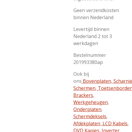
Geen verzendkosten
binnen Nederland
Levertijd binnen
Nederland 2 tot 3
werkdagen
Bestelnummer
201993380ap
Ook bij
ons
Bovenplaten
,
Scharni
Schermen
,
Toetsenborde
Brackers
,
Werkgeheugen
,
Onderplaten
,
Schermdeksels
,
Afdekplaten
,
LCD Kabels
,
DVD Kapjes
,
Inverter