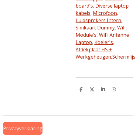
board's
,
Diverse laptop
kabels
,
Microfoon
,
Luidsprekers Intern
,
Simkaart Dummy
,
WiFi
Module's
,
WiFi Antenne
Laptop
,
Koeler's
,
Afdekplaat HS +
Werkgeheugen,
Schermlijs
D
D
S
D
e
e
h
e
l
e
a
l
e
l
r
e
n
e
n
Privacyverklaring