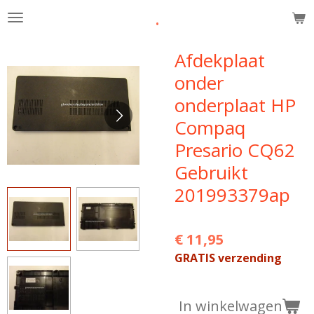
.
Ga
direct
naar
Afdekplaat
de
onder
hoofdinhoud
onderplaat HP
Compaq
Presario CQ62
Gebruikt
201993379ap
€ 11,95
GRATIS verzending
In winkelwagen