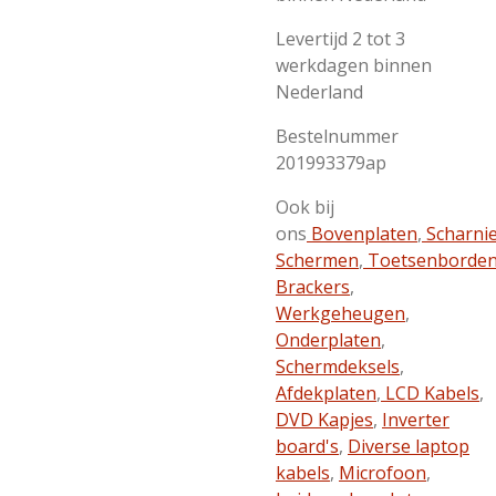
Levertijd 2 tot 3
werkdagen binnen
Nederland
Bestelnummer
201993379ap
Ook bij
ons
Bovenplaten
,
Scharni
Schermen
,
Toetsenborde
Brackers
,
Werkgeheugen
,
Onderplaten
,
Schermdeksels
,
Afdekplaten
,
LCD Kabels
,
DVD Kapjes
,
Inverter
board's
,
Diverse laptop
kabels
,
Microfoon
,