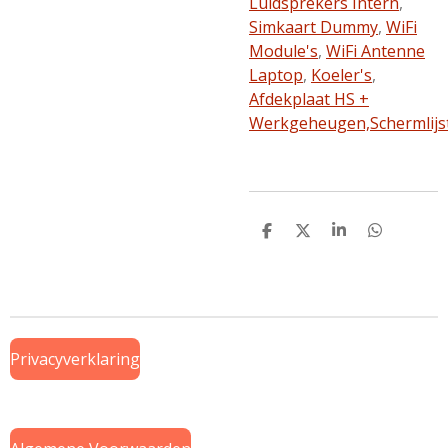
Luidsprekers Intern
,
Simkaart Dummy
,
WiFi
Module's
,
WiFi Antenne
Laptop
,
Koeler's
,
Afdekplaat HS +
Werkgeheugen,
Schermlijs
D
D
S
D
e
e
h
e
l
e
a
l
e
l
r
e
n
e
n
Privacyverklaring