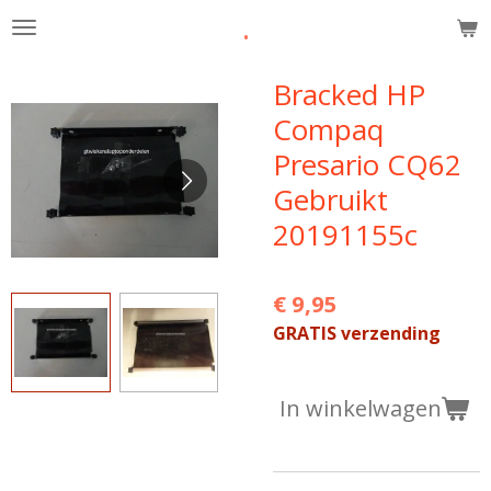
.
Ga
direct
naar
Bracked HP
de
Compaq
hoofdinhoud
Presario CQ62
Gebruikt
20191155c
€ 9,95
GRATIS verzending
In winkelwagen