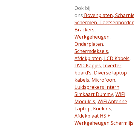
Ook bij
ons
Bovenplaten
,
Scharni
Schermen
,
Toetsenborde
Brackers
,
Werkgeheugen
,
Onderplaten
,
Schermdeksels
,
Afdekplaten
,
LCD Kabels
,
DVD Kapjes
,
Inverter
board's
,
Diverse laptop
kabels
,
Microfoon
,
Luidsprekers Intern
,
Simkaart Dummy
,
WiFi
Module's
,
WiFi Antenne
Laptop
,
Koeler's
,
Afdekplaat HS +
Werkgeheugen,
Schermlijs