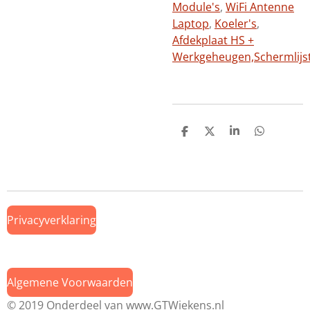
Module's
,
WiFi Antenne
Laptop
,
Koeler's
,
Afdekplaat HS +
Werkgeheugen,
Schermlijs
D
D
S
D
e
e
h
e
l
e
a
l
e
l
r
e
n
e
n
Privacyverklaring
Algemene Voorwaarden
© 2019 Onderdeel van
www.GTWiekens.nl