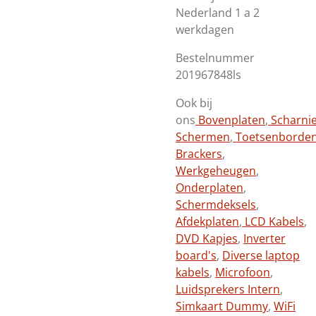
Nederland 1 a 2
werkdagen
Bestelnummer
201967848ls
Ook bij
ons
Bovenplaten
,
Scharni
Schermen
,
Toetsenborde
Brackers
,
Werkgeheugen
,
Onderplaten
,
Schermdeksels
,
Afdekplaten
,
LCD Kabels
,
DVD Kapjes
,
Inverter
board's
,
Diverse laptop
kabels
,
Microfoon
,
Luidsprekers Intern
,
Simkaart Dummy
,
WiFi